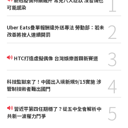
1
新冠疫情持續飆升 常見八大症狀 沒發燒也
可能感染
2
Uber Eats疊單報酬違外送專法 勞動部：若未
改善將按人連續開罰
3
HTC打造虛擬偶像 台灣娛樂首闢新賽道
4
科技監獄來了！中國出入境新規9/15實施 涉
管制技術者難出國門
5
習近平第四任期穩了？從五中全會解析中
共新一波權力鬥爭