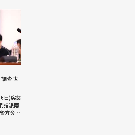
 調查世
6日)突襲
們指派南
Korea
)辦公室進行