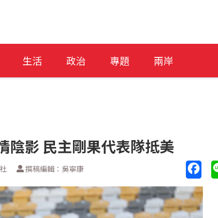
生活
政治
專題
兩岸
疫情陰影 民主剛果代表隊抵美
新社
撰稿編輯：吳寧康