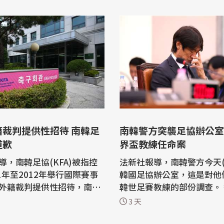
籍裁判提供性招待 南韓足
南韓警方突襲足協辦公室
道歉
界盃教練任命案
導，南韓足協(KFA)被指控
法新社報導，南韓警方今天(
1年至2012年舉行國際賽事
韓國足協辦公室，這是對他
外籍裁判提供性招待，南韓
韓世足賽教練的部份調查。 警方發言
日)對此公開道歉。 2016
人表示，警方在韓國足球協會(
3 天
審計顯示，南韓足協2011年
Football Association