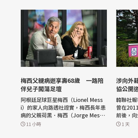
梅西父親病逝享壽68歲 一路陪
涉向外
伴兒子闖蕩足壇
協公開
阿根廷足球巨星梅西（Lionel Mess
韓聯社報
i）的家人向路透社證實，梅西長年患
曾在201
病的父親荷黑．梅西（Jorge Mess
前後，向
i，以下簡稱老梅西）7日晚間在一家
足協今天(8
11 小時
1 天
醫療診所病逝，享壽68歲。 路透社報
年的政府