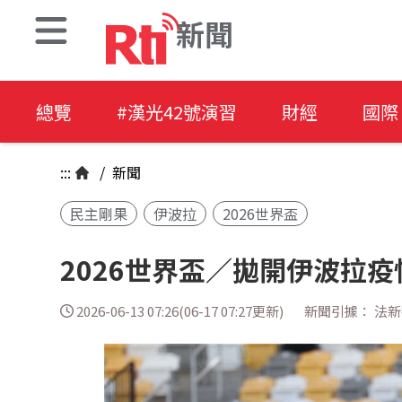
新聞
總覽
#漢光42號演習
財經
國際
:::
/
新聞
民主剛果
伊波拉
2026世界盃
2026世界盃／拋開伊波拉
2026-06-13 07:26(06-17 07:27更新)
新聞引據： 法