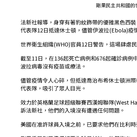
剛果民主共和國的
法新社報導，身穿有著豹紋飾帶的優雅黑色西裝
代表隊12日抵達休士頓，儘管伊波拉(Ebola
世界衛生組織(WHO)官員12日警告，這場肆
截至11日，在136起死亡病例和676起確診病例中檢測
波拉病毒沒有疫苗或療法。
儘管疫情令人心碎，但抵達喬治布希休士頓洲際機場(George
代表隊，吸引了眾人目光。
效力於英格蘭足球超級聯賽西漢姆聯隊(West Ham Un
訴法新社，他們的入境沒有遭遇任何問題。
美國在准許球員入境之前，已要求他們在比利時