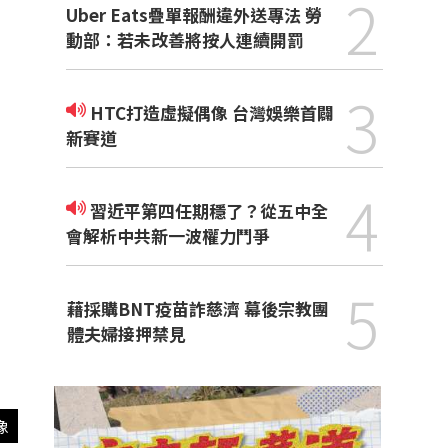
2
Uber Eats疊單報酬違外送專法 勞
動部：若未改善將按人連續開罰
3
HTC打造虛擬偶像 台灣娛樂首闢
新賽道
4
習近平第四任期穩了？從五中全
會解析中共新一波權力鬥爭
5
藉採購BNT疫苗詐慈濟 幕後宗教團
體夫婦接押禁見
像