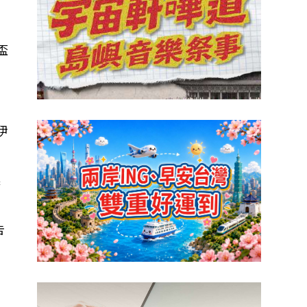
盃
伊
果
告