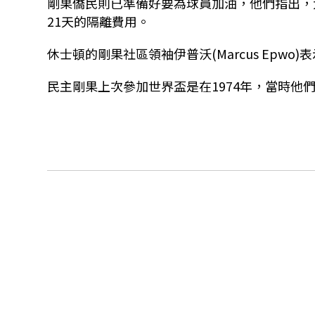
剛果僑民則已準備好要為球員加油，他們指出，
21天的隔離費用。
休士頓的剛果社區領袖伊普沃(Marcus Ep
民主剛果上次參加世界盃是在1974年，當時他們的國