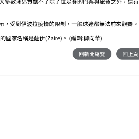
大多數球迷負擔不了除了世足賽的門票與旅費之外，還有
wo)表示，受到伊波拉疫情的限制，一般球迷都無法前來觀賽。
家名稱是薩伊(Zaire)。 (編輯:柳向華)
回新聞總覽
回上頁