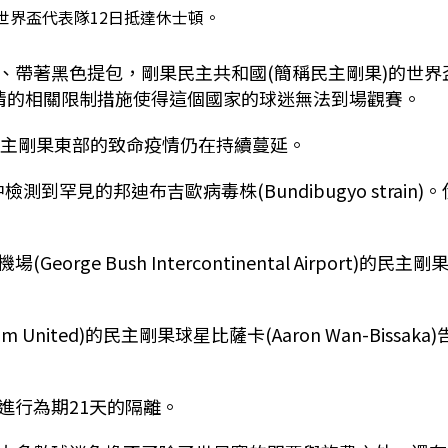
世界盃代表隊12日抵達休士頓。
、帶著黑色提包，剛果民主共和國(簡稱民主剛果)的世界
)疫情的相關限制措施使得這個國家的球迷無法到場觀賽。
虐民主剛果東部的致命疫情仍在持續蔓延。
到罕見的邦迪布吉歐病毒株(Bundibugyo strain)。
 Bush Intercontinental Airport)的民主剛
ited)的民主剛果球星比薩卡(Aaron Wan-Bissaka)
進行為期21天的隔離。