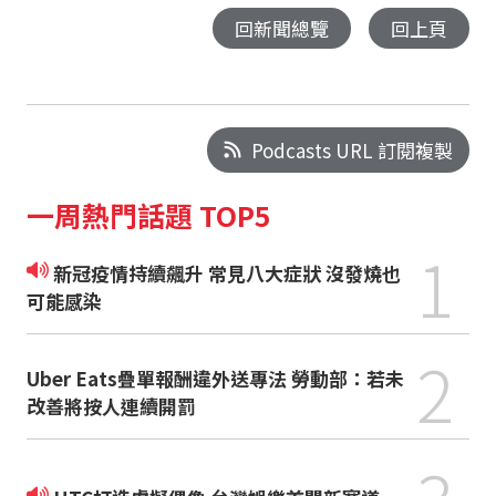
回新聞總覽
回上頁
Podcasts URL 訂閱複製
一周熱門話題 TOP5
1
新冠疫情持續飆升 常見八大症狀 沒發燒也
可能感染
2
Uber Eats疊單報酬違外送專法 勞動部：若未
改善將按人連續開罰