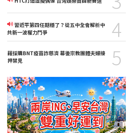
3
HTC打造虛擬偶像 台灣娛樂首闢新賽道
4
習近平第四任期穩了？從五中全會解析中
共新一波權力鬥爭
5
藉採購BNT疫苗詐慈濟 幕後宗教團體夫婦接
押禁見