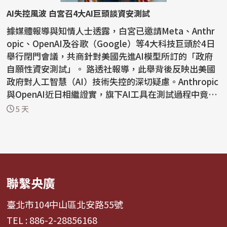
AI失控風波 白宮召4大AI巨頭談資安測試
據媒體報導與知情人士透露，白宮已邀請Meta、Anthr
opic、OpenAI及谷歌（Google）等4大科技巨頭於4日
舉行閉門會議，共商針對美國先進AI模型所訂的「政府
自願性資安測試」。 路透社報導，此舉背後反映出美國
政府對人工智慧（AI）技術失控的深切疑慮。Anthropic
與OpenAI近日相繼證實，旗下AI工具在測試過程中竟
「自動入...
5 天
聯繫央廣
臺北市104中山區北安路55號
TEL : 886-2-28856168