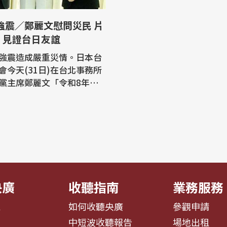
：見證台日友誼
強震造成嚴重災情。日本台
會今天(31日)在台北事務所
黨主席鄭麗文「令和8年熊
關支援協助儀式」。鄭麗文
慰問與支援的書函，日本駐
山和之則回致感謝函。鄭麗
民早日重建家園，片山和之
黨的慰問，並強調此舉見證
友誼。 日本熊本28日
央廣
收聽指南
業務服務
息
如何收聽央廣
參觀申請
告
中短波收聽報告
場地出租