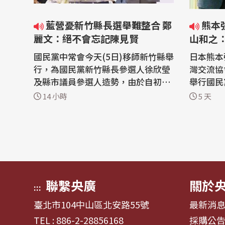
藍營憂新竹縣長選舉難整合 鄭
熊本強震／鄭麗文慰問災民 片
麗文：絕不會忘記陳見賢
山和之
國民黨中常會今天(5日)移師新竹縣舉
日本熊本
行，為國民黨新竹縣長參選人徐欣瑩
灣交流協
及縣市議員參選人造勢，由於自初選
舉行國民
失利的新竹縣副縣長陳見賢未現身，
本地震相
14 小時
5 天
引發討論。國民黨主席鄭麗文表示，
遞交表達
國民黨絕對不會忘記陳見賢，在未來
台代表片
第一線戰鬥也需要他。新竹縣長楊文
文祈願災
科也說，有些事情就忘掉它，要向前
感謝國民
看、團結一起。 國民黨今天到新竹縣
了台灣與日本的
舉行...
發生芮...
聯繫央廣
關於
:::
臺北市104中山區北安路55號
最新消
TEL : 886-2-28856168
採購公