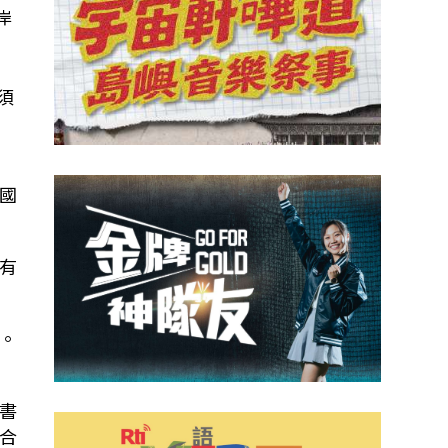
岸
須
，
國
有
。
書
合