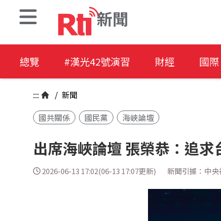
新聞
總覽
#漢光42號演習
財經
國際
:::
/
新聞
國共關係
國民黨
海峽論壇
出席海峽論壇 張榮恭：追求
2026-06-13 17:02(06-13 17:07更新)
新聞引據：中央