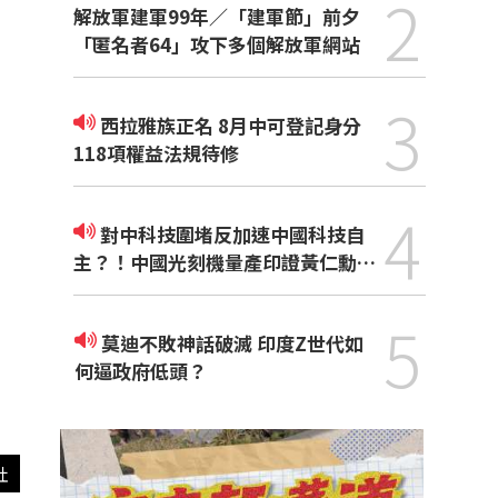
2
解放軍建軍99年／「建軍節」前夕
「匿名者64」攻下多個解放軍網站
3
西拉雅族正名 8月中可登記身分
118項權益法規待修
4
對中科技圍堵反加速中國科技自
主？！中國光刻機量產印證黃仁勳觀
點
5
莫迪不敗神話破滅 印度Z世代如
何逼政府低頭？
社