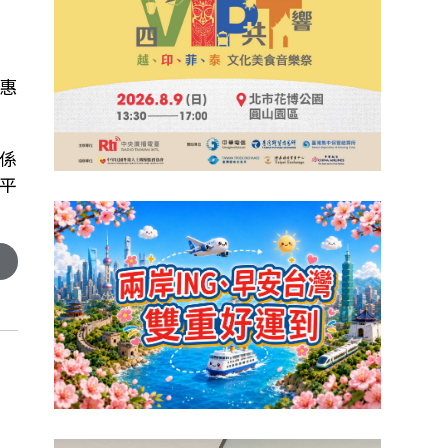
惠
係
平