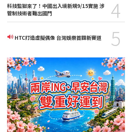
4
科技監獄來了！中國出入境新規9/15實施 涉
管制技術者難出國門
5
HTC打造虛擬偶像 台灣娛樂首闢新賽道