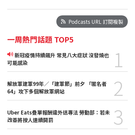
Podcasts URL 訂閱複製
一周熱門話題 TOP5
1
新冠疫情持續飆升 常見八大症狀 沒發燒也
可能感染
2
解放軍建軍99年／「建軍節」前夕 「匿名者
64」攻下多個解放軍網站
3
Uber Eats疊單報酬違外送專法 勞動部：若未
改善將按人連續開罰