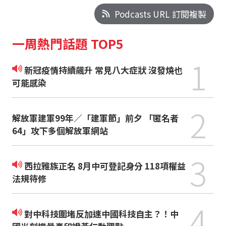
Podcasts URL 訂閱複製
一周熱門話題 TOP5
1
新冠疫情持續飆升 常見八大症狀 沒發燒也
可能感染
2
解放軍建軍99年／「建軍節」前夕 「匿名者
64」攻下多個解放軍網站
3
西拉雅族正名 8月中可登記身分 118項權益
法規待修
4
對中科技圍堵反加速中國科技自主？！中