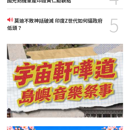
國光刻機量產印證黃仁勳觀點
5
莫迪不敗神話破滅 印度Z世代如何逼政府
低頭？