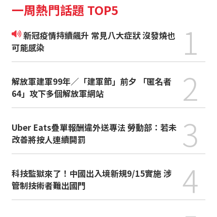
一周熱門話題 TOP5
1
新冠疫情持續飆升 常見八大症狀 沒發燒也
可能感染
2
解放軍建軍99年／「建軍節」前夕 「匿名者
64」攻下多個解放軍網站
3
Uber Eats疊單報酬違外送專法 勞動部：若未
改善將按人連續開罰
4
科技監獄來了！中國出入境新規9/15實施 涉
管制技術者難出國門