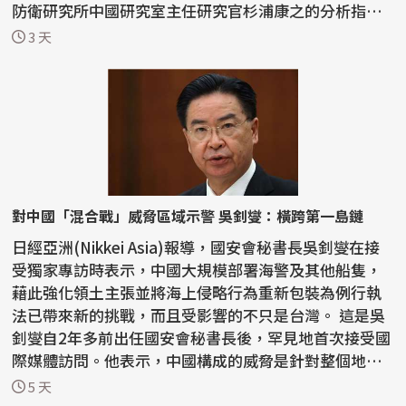
防衛研究所中國研究室主任研究官杉浦康之的分析指
出，中...
3 天
對中國「混合戰」威脅區域示警 吳釗燮：橫跨第一島鏈
日經亞洲(Nikkei Asia)報導，國安會秘書長吳釗燮在接
受獨家專訪時表示，中國大規模部署海警及其他船隻，
藉此強化領土主張並將海上侵略行為重新包裝為例行執
法已帶來新的挑戰，而且受影響的不只是台灣。 這是吳
釗燮自2年多前出任國安會秘書長後，罕見地首次接受國
際媒體訪問。他表示，中國構成的威脅是針對整個地
區...
5 天