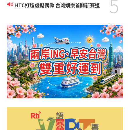
5
HTC打造虛擬偶像 台灣娛樂首闢新賽道