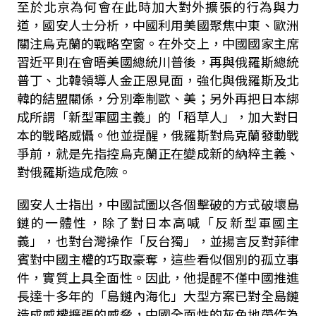
至於北京為何會在此時加大對外擴張的行為與力
道，國安人士分析，中國利用美國聚焦中東、歐洲
關注烏克蘭的戰略空窗。在外交上，中國國家主席
習近平則在會晤美國總統川普後，再與俄羅斯總統
普丁、北韓領導人金正恩見面，強化與俄羅斯及北
韓的結盟關係，分別牽制歐、美；另外再把日本綁
成所謂「新型軍國主義」的「稻草人」，加大對日
本的戰略威懾。他並提醒，俄羅斯對烏克蘭發動戰
爭前，就是先指控烏克蘭正在變成新的納粹主義、
對俄羅斯造成危險。
國安人士指出，中國試圖以各個擊破的方式破壞島
鏈的一體性，除了對日本高喊「反新型軍國主
義」，也對台灣操作「反台獨」，並揚言反對菲律
賓對中國主權的巧取豪奪，這些看似個別的孤立事
件，實質上具全面性。因此，他提醒不僅中國推進
長達十多年的「島鏈內海化」大型方案已對全島鏈
造成威權擴張的威脅，中國全面性的灰色地帶作為