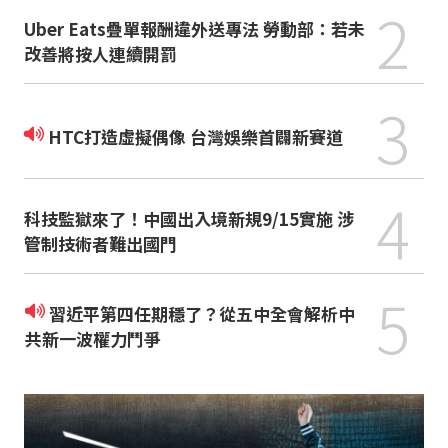
2
Uber Eats疊單報酬違外送專法 勞動部：若未
改善將按人連續開罰
3
HTC打造虛擬偶像 台灣娛樂首闢新賽道
4
科技監獄來了！中國出入境新規9/15實施 涉
管制技術者難出國門
5
習近平第四任期穩了？從五中全會解析中
共新一波權力鬥爭