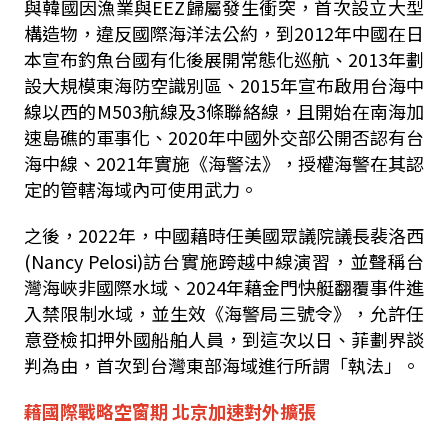
與韓國因漁業與EEZ歸屬發生衝突，首次設立大型
構造物，違反國際海洋法公約，到2012年中國在日
本宣布釣魚台國有化後展開常態化巡航、2013年劃
設大規模東海防空識別區、2015年宣布啟用台海中
線以西的M503航線及3條聯絡線，且開始在南海加
速島礁的軍事化、2020年中國外交部公開否認有台
海中線、2021年實施《海警法》，授權海警在其認
定的管轄海域內可使用武力。
之後，2022年，中國藉時任美國眾議院議長裴洛西
(Nancy Pelosi)訪台實施跨越中線演習，並聲稱台
灣海峽非國際水域、2024年藉金門快艇翻覆事件進
入禁限制水域，並生效《海警局三號令》，允許任
意登檢扣押外國船舶人員，到這次以日、菲劃界談
判為由，首次到台灣東部海域進行所謂「執法」。
藉國際戰略空窗期 北京加速對外擴張