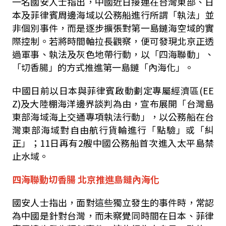
一名國安人士指出，中國近日接連在台灣東部、日
本及菲律賓周邊海域以公務船進行所謂「執法」並
非個別事件，而是逐步擴張對第一島鏈海空域的實
際控制。若將時間軸拉長觀察，便可發現北京正透
過軍事、執法及灰色地帶行動，以「四海聯動」、
「切香腸」的方式推進第一島鏈「內海化」。
中國日前以日本與菲律賓啟動劃定專屬經濟區(EE
Z)及大陸棚海洋邊界談判為由，宣布展開「台灣島
東部海域海上交通專項執法行動」，以公務船在台
灣東部海域對自由航行貨輪進行「點驗」或「糾
正」；11日再有2艘中國公務船首次進入太平島禁
止水域。
四海聯動切香腸 北京推進島鏈內海化
國安人士指出，面對這些獨立發生的事件時，常認
為中國是針對台灣，而未察覺同時間在日本、菲律