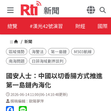
新聞
總覽
#漢光42號演習
財經
國際
:::
/
新聞
區域情勢
海警法
第一島鏈
M503航線
南海問題
日菲海域劃界談判
國安人士：中國以切香腸方式推進
第一島鏈內海化
2026-06-14 11:00(06-14 10:48更新)
撰稿編輯：歐陽夢萍