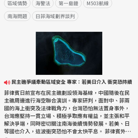
區域情勢
海警法
第一島鏈
M503航線
南海問題
日菲海域劃界談判
民主礁爭議牽動區域安全 專家：若美日介入 衝突恐持續
菲律賓日前宣布在民主礁劃設領海基線，中國隨後在民
主礁周邊進行海空聯合演訓。專家研判，面對中、菲兩
國的海上衝突及法律戰角力，台灣恐怕無法置身事外，
台灣應堅持一貫立場、積極爭取應有權益，並主張和平
解決爭端，同時密切關注南海後續情勢發展。若美、日
等國也介入，這波衝突恐怕不會太快平息。 菲律賓外交