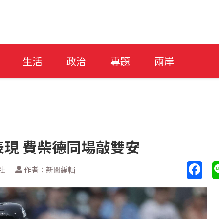
生活
政治
專題
兩岸
現 費柴德同場敲雙安
社
作者：新聞編輯