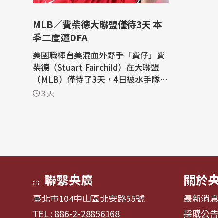
MLB／費柴德大聯盟僅待3天 本
季二度遭DFA
美國職棒台美混血外野手「費仔」費
柴德（Stuart Fairchild）在大聯盟
（MLB）僅待了3天，4日被水手隊放
入指定讓渡（DFA）名單，而運動家
3 天
隊台灣投手莊陳仲敖則是經歷DFA程
序留在小聯盟（MiLB）3A。 費柴德
今年6月底被克里夫蘭守護者隊DFA，
成為自由球員後在7月初轉戰西雅圖
水手隊，並在台灣時間8月2日被拉上
大聯盟，...
聯繫央廣
關於
:::
臺北市104中山區北安路55號
最新消
TEL : 886-2-28856168
採購公