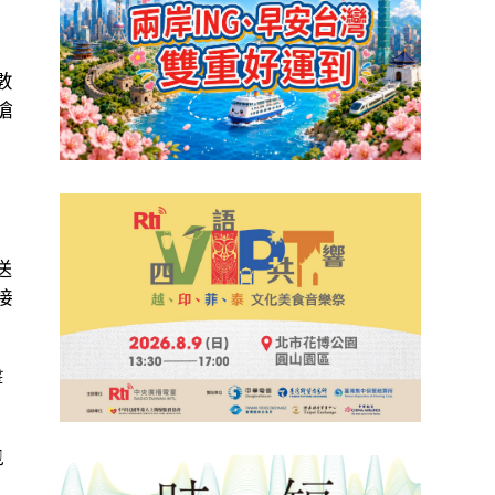
數
搶
、
送
接
擊
跑