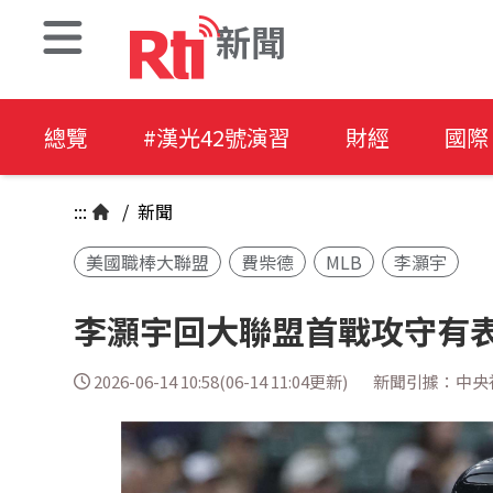
新聞
總覽
#漢光42號演習
財經
國際
:::
/
新聞
美國職棒大聯盟
費柴德
MLB
李灝宇
李灝宇回大聯盟首戰攻守有表
2026-06-14 10:58(06-14 11:04更新)
新聞引據：中央