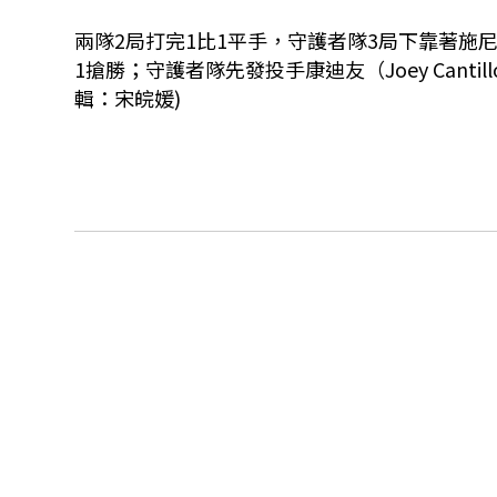
兩隊2局打完1比1平手，守護者隊3局下靠著施尼曼（
1搶勝；守護者隊先發投手康迪友（Joey Cant
輯：宋皖媛)