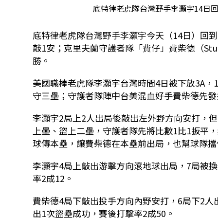
底特律老虎隊台灣野手李灝宇14日回
底特律老虎隊台灣野手李灝宇今天（14日）回
敲1安；克里夫蘭守護者隊「費仔」費柴德（Stuar
勝。
美國職棒老虎隊李灝宇台灣時間4日被下放3A，
守三壘；守護者隊陣中台美混血好手費柴德先發
李灝宇2局上2人出局後敲出左外野方向安打，
上壘、盜上二壘，守護者隊先將比數1比1扳平，赫吉
球傳本壘，讓費柴德在本壘前出局，也幫球隊擋
李灝宇4局上敲出游擊方向滾地球出局，7局被
率2成12。
費柴德4局下敲出投手方向內野安打，6局下2
出1次盜壘成功，賽後打擊率2成50。