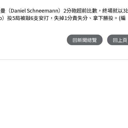
Daniel Schneemann）2分砲超前比數，終場就以3
illo）投5局被敲6支安打，失掉1分責失分、拿下勝投。(編
回新聞總覽
回上頁