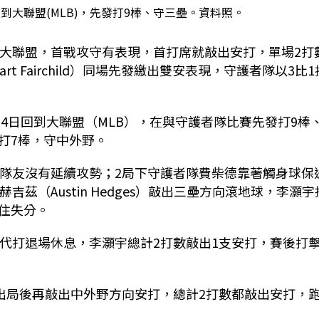
到大聯盟(MLB)，先發打9棒、守三壘。資料照。
到大聯盟，首戰攻守有表現，首打席就敲出安打，單場2打
t Fairchild）同場先發繳出雙安表現，守護者隊以3比1
14日回到大聯盟（MLB），在與守護者隊比賽先發打9棒
打7棒，守中外野。
但隊友沒有延續攻勢；2局下守護者隊費柴德靠著觸身球保
茲（Austin Hedges）敲出三壘方向滾地球，李灝宇
住失分。
換代打退場休息，李灝宇總計2打數敲出1支安打，賽後打
人出局後再敲出中外野方向安打，總計2打數都敲出安打，