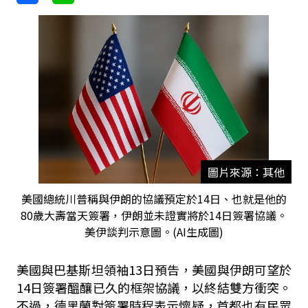
圖片來源：其他
美國總統川普稱與伊朗的協議預定於14日、也就是他的
80歲大壽當天簽署，伊朗並未證實將於14日簽署協議。
美伊談判示意圖。(AI生成圖)
美國與巴基斯坦領袖13日預告，美國與伊朗可望於
14日簽署醞釀已久的框架協議，以終結雙方衝突。
不過，德黑蘭對簽署時程表示懷疑，首都也有民眾