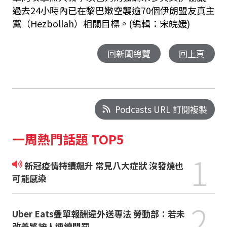
過去24小時內已在黎巴嫩空襲逾70個伊朗盟友真主
黨（Hezbollah）相關目標。(編輯：宋皖媛)
回新聞總覽
回上頁
Podcasts URL 訂閱複製
一周熱門話題 TOP5
1
新冠疫情持續飆升 常見八大症狀 沒發燒也
可能感染
2
Uber Eats疊單報酬違外送專法 勞動部：若未
改善將按人連續開罰