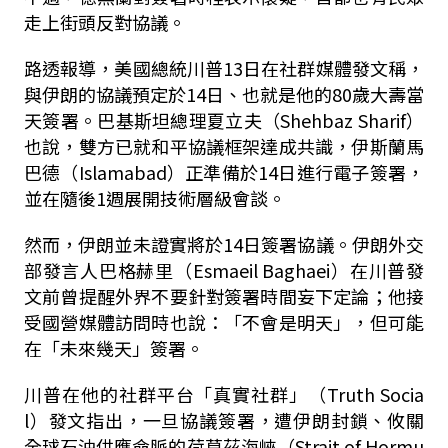
走上街頭反對協議。
路透報導，美國總統川普13日在社群媒體發文稱，
與伊朗的協議預定於14日、也就是他的80歲大壽當
天簽署。巴基斯坦總理夏立夫（Shehbaz Sharif）
也說，雙方已就和平協議框架達成共識，伊斯蘭馬
巴德（Islamabad）正準備於14日進行電子簽署，
並在隨後1週展開技術層級會談。
然而，伊朗並未證實將於14日簽署協議。伊朗外交
部發言人巴格赫里（Esmaeil Baghaei）在川普發
文前曾提醒外界不要針對簽署時間妄下定論；他接
受國營媒體訪問時也說：「不會是明天」，但可能
在「未來幾天」簽署。
川普在他的社群平台「真實社群」（Truth Socia
l）發文指出，一旦協議簽署，遭伊朗封鎖、攸關
全球石油供應命脈的荷莫茲海峽（Strait of Hormu