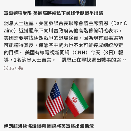
軍事選項受限 美最高將領私下尋找伊朗戰爭出路
消息人士透露，美國參謀首長聯席會議主席凱恩（Dan C
aine）近幾週私下向川普政府其他高階幕僚明確表示，
美國需要尋找伊朗戰爭的退場途徑，因為現有軍事選項
可能適得其反，僅靠空中武力也不太可能達成總統設定
的目標。 美國有線電視新聞網（CNN）今天（8日）報
導，1名消息人士直言，「凱恩正在尋找退出戰事的途
徑」。...
16 小時
伊朗藉海峽協議談判 圖謀將美軍逐出波斯灣