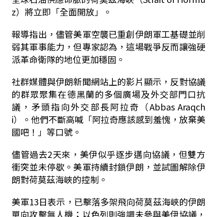
z）將立即「全面開放」。
報導指出，儘管美軍空襲已重創伊朗軍工基礎並削
弱其軍事能力，但專家認為，這場戰爭反而讓強硬
派革命衛隊的地位更加穩固。
社群媒體與伊朗新聞網站上的影片顯示，反對協議
的群眾聚集在德黑蘭的多個廣場及外交部門口抗
議，矛頭指向外交部長阿拉奇（Abbas Araqch
i）。他們不斷高喊「阿拉奇應該感到羞愧，放棄美
國吧！」等口號。
儘管過去2天來，美伊似乎逐步邁向協議，但雙方
衝突並未停歇。美軍持續封鎖伊朗，並試圖解除伊
朗對荷莫茲海峽的控制。
美軍13日表示，已擊落多架飛向荷莫茲海峽的伊朗
單向攻擊無人機；以色列則強調未參與美伊協議，