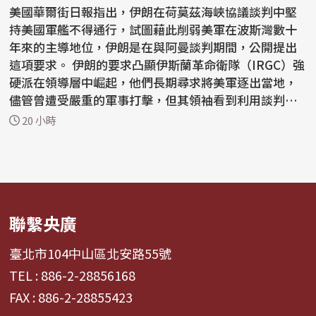
美國華爾街日報指出，伊朗在荷莫茲海峽協議談判中堅
持美國軍艦不得通行，試圖藉此削弱美軍在波斯灣數十
年來的主導地位，伊朗是在與阿曼談判期間，公開提出
這項要求。 伊朗的要求凸顯伊斯蘭革命衛隊（IRGC）強
硬派在領導層中崛起，他們長期尋求將美軍逐出當地，
儘管曾遭受嚴重的軍事打擊，但其領袖看到利用談判動
搖...
20 小時
聯繫央廣
臺北市104中山區北安路55號
TEL : 886-2-28856168
FAX : 886-2-28855423