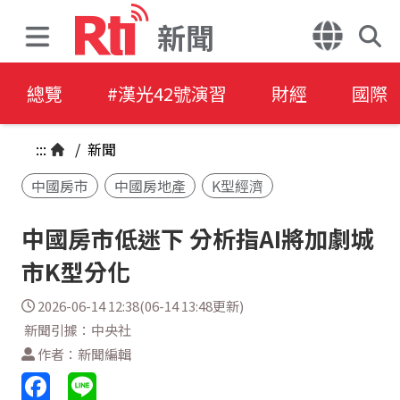
新聞
總覽
#漢光42號演習
財經
國際
:::
/
新聞
中國房市
中國房地產
K型經濟
中國房市低迷下 分析指AI將加劇城
市K型分化
2026-06-14 12:38(06-14 13:48更新)
新聞引據：中央社
作者：新聞編輯