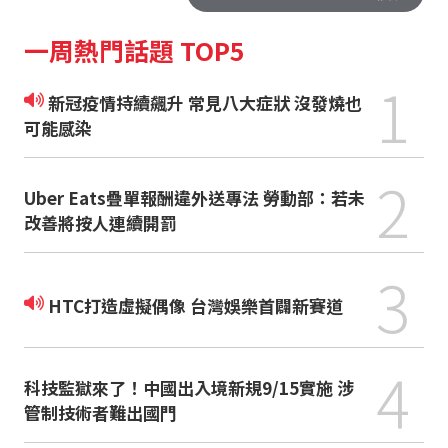
一周熱門話題 TOP5
1
新冠疫情持續飆升 常見八大症狀 沒發燒也
可能感染
2
Uber Eats疊單報酬違外送專法 勞動部：若未
改善將按人連續開罰
3
HTC打造虛擬偶像 台灣娛樂首闢新賽道
4
科技監獄來了！中國出入境新規9/15實施 涉
管制技術者難出國門