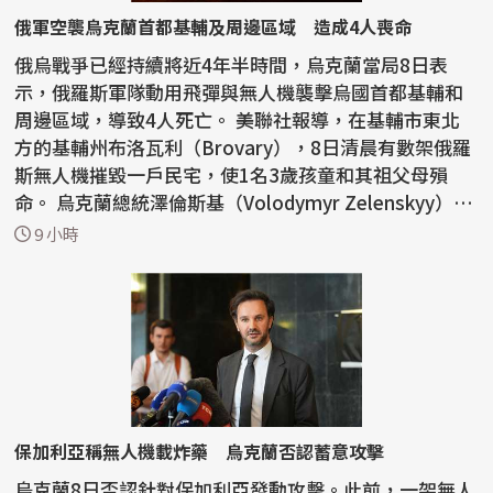
俄軍空襲烏克蘭首都基輔及周邊區域 造成4人喪命
俄烏戰爭已經持續將近4年半時間，烏克蘭當局8日表
示，俄羅斯軍隊動用飛彈與無人機襲擊烏國首都基輔和
周邊區域，導致4人死亡。 美聯社報導，在基輔市東北
方的基輔州布洛瓦利（Brovary），8日清晨有數架俄羅
斯無人機摧毀一戶民宅，使1名3歲孩童和其祖父母殞
命。 烏克蘭總統澤倫斯基（Volodymyr Zelenskyy）還
提到，基輔...
9 小時
保加利亞稱無人機載炸藥 烏克蘭否認蓄意攻擊
烏克蘭8日否認針對保加利亞發動攻擊。此前，一架無人