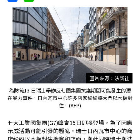
圖片來源：法新社
為防範13 日瑞士舉辦反七國集團抗議期間可能發生的潛
在暴力事件，日內瓦市中心許多店家紛紛將大門以木板封
住。(AFP)
七大工業國集團(G7)峰會15日即將登場，為了因應
示威活動可能引發的騷亂，瑞士日內瓦市中心的商
店紛紛以木板封住櫥窗和店面，與此同時瑞士與法