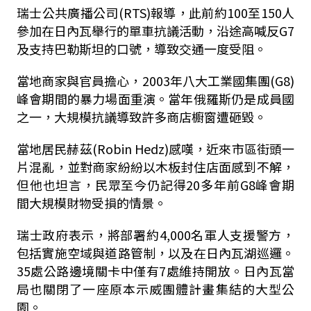
瑞士公共廣播公司(RTS)報導，此前約100至150人
參加在日內瓦舉行的單車抗議活動，沿途高喊反G7
及支持巴勒斯坦的口號，導致交通一度受阻。
當地商家與官員擔心，2003年八大工業國集團(G8)
峰會期間的暴力場面重演。當年俄羅斯仍是成員國
之一，大規模抗議導致許多商店櫥窗遭砸毀。
當地居民赫茲(Robin Hedz)感嘆，近來市區街頭一
片混亂，並對商家紛紛以木板封住店面感到不解，
但他也坦言，民眾至今仍記得20多年前G8峰會期
間大規模財物受損的情景。
瑞士政府表示，將部署約4,000名軍人支援警方，
包括實施空域與道路管制，以及在日內瓦湖巡邏。
35處公路邊境關卡中僅有7處維持開放。日內瓦當
局也關閉了一座原本示威團體計畫集結的大型公
園。