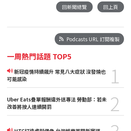
回新聞總覽
回上頁
Podcasts URL 訂閱複製
一周熱門話題 TOP5
1
新冠疫情持續飆升 常見八大症狀 沒發燒也
可能感染
2
Uber Eats疊單報酬違外送專法 勞動部：若未
改善將按人連續開罰
3
HTC打造虛擬偶像 台灣娛樂首闢新賽道