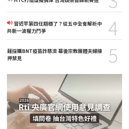
4
習近平第四任期穩了？從五中全會解析中
共新一波權力鬥爭
5
藉採購BNT疫苗詐慈濟 幕後宗教團體夫婦接
押禁見