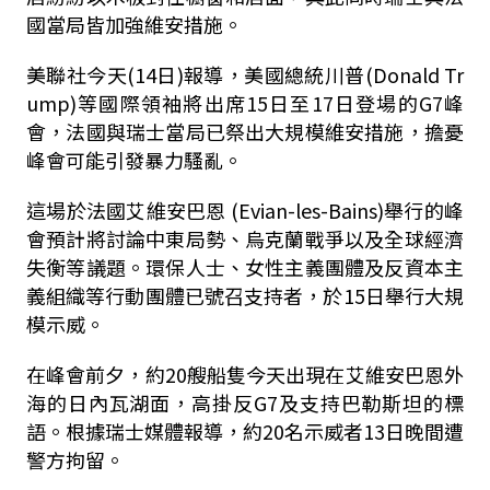
國當局皆加強維安措施。
美聯社今天(14日)報導，美國總統川普(Donald Tr
ump)等國際領袖將出席15日至17日登場的G7峰
會，法國與瑞士當局已祭出大規模維安措施，擔憂
峰會可能引發暴力騷亂。
這場於法國
艾維安巴恩
(Evian-les-Bains)舉行的峰
會預計將討論中東局勢、烏克蘭戰爭以及全球經濟
失衡等議題。環保人士、女性主義團體及反資本主
義組織等行動團體已號召支持者，於15日舉行大規
模示威。
在峰會前夕，約20艘船隻今天出現在
艾維安巴恩
外
海的日內瓦湖面，高掛反G7及支持巴勒斯坦的標
語。根據瑞士媒體報導，約20名示威者13日晚間遭
警方拘留。