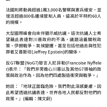
法國則將動員超過1萬3,000名警察與憲兵維安，並
增派超過800名邊境管制人員，遠高於平時約60人
的規模。
大型國際峰會向來伴隨示威抗議。這次抗議人士希
望藉此表達對川普政府的不滿，議題涵蓋關稅政
策、伊朗戰爭、氣候變遷，甚至包括他過去與性犯
罪者艾普斯坦(Jeffrey Epstein)的關係。
反G7聯盟(NoG7)發言人尼菲勒(Francoise Nyffele
r)表示：「我們非常擔心川普以及其他G7領袖的政
策與政治作為，因為他們四處製造衝突與戰爭。」
她說：「地球正面臨危險，我們對此深感憂慮，因
此希望透過抗議表達，世界各地人民都反對他們的
政策。」(編輯：陳文蔚)