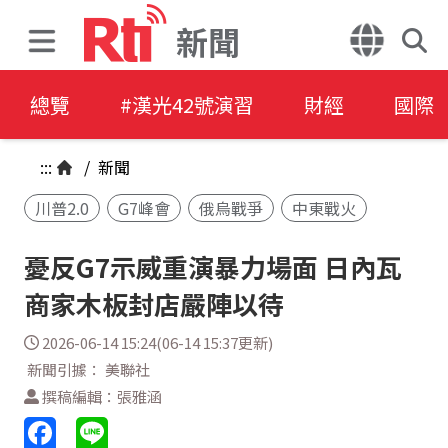
新聞
總覽
#漢光42號演習
財經
國際
:::
/
新聞
川普2.0
G7峰會
俄烏戰爭
中東戰火
憂反G7示威重演暴力場面 日內瓦
商家木板封店嚴陣以待
2026-06-14 15:24(06-14 15:37更新)
新聞引據： 美聯社
撰稿編輯：張雅涵