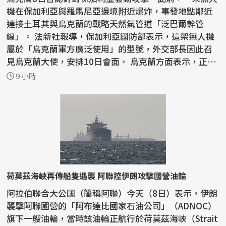
機在保加利亞與羅馬尼亞邊境附近爆炸，事發地點鄰近
連接土耳其與烏克蘭的戰略天然氣管道「泛巴爾幹管
線」。 法新社報導，保加利亞國防部表示，這架無人機
屬於「烏克蘭軍方廣泛使用」的型號，外交部長因此召
見烏克蘭大使，安排10日會面。 烏克蘭方面表示，正
「與保...
9 小時
荷莫茲海峽再傳船隻遇襲 阿聯控伊朗攻擊國營油輪
阿拉伯聯合大公國（簡稱阿聯）今天（8日）表示，伊朗
襲擊阿聯國營的「阿布達比國家石油公司」（ADNOC）
旗下一艘油輪，當時該油輪正航行於荷莫茲海峽（Strait