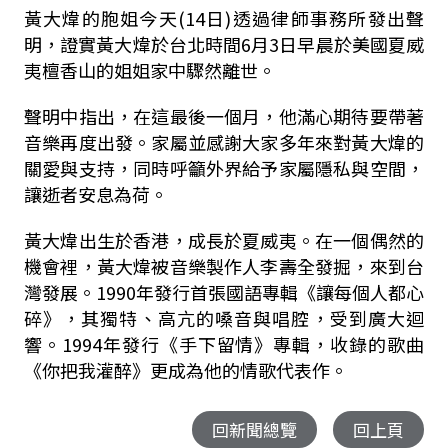
黃大煒的胞姐今天(14日)透過律師事務所發出聲
明，證實黃大煒於台北時間6月3日早晨於美國夏威
夷檀香山的姐姐家中驟然離世。
聲明中指出，在這最後一個月，他滿心期待要帶著
音樂再度出發。家屬並感謝大家多年來對黃大煒的
關愛與支持，同時呼籲外界給予家屬隱私與空間，
讓逝者安息為荷。
黃大煒出生於香港，成長於夏威夷。在一個偶然的
機會裡，黃大煒被音樂製作人李壽全發掘，來到台
灣發展。1990年發行首張國語專輯《讓每個人都心
碎》，其獨特、高亢的嗓音與唱腔，受到廣大迴
響。1994年發行《手下留情》專輯，收錄的歌曲
《你把我灌醉》更成為他的情歌代表作。
回新聞總覽
回上頁