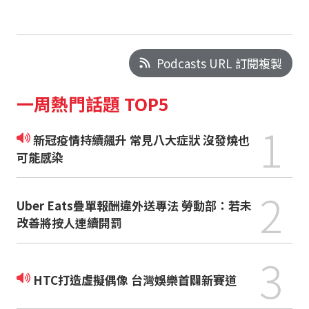
Podcasts URL 訂閱複製
一周熱門話題 TOP5
1
新冠疫情持續飆升 常見八大症狀 沒發燒也
可能感染
2
Uber Eats疊單報酬違外送專法 勞動部：若未
改善將按人連續開罰
3
HTC打造虛擬偶像 台灣娛樂首闢新賽道