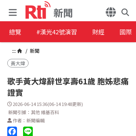
新聞
總覽
#漢光42號演習
財經
國際
:::
/
新聞
黃大煒
歌手黃大煒辭世享壽61歲 胞姊悲痛
證實
2026-06-14 15:36(06-14 19:48更新)
新聞引據：其他 維基百科
作者：新聞編輯