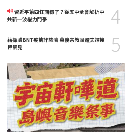
4
習近平第四任期穩了？從五中全會解析中
共新一波權力鬥爭
5
藉採購BNT疫苗詐慈濟 幕後宗教團體夫婦接
押禁見