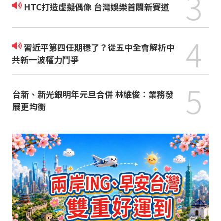
3
HTC打造虛擬偶像 台灣娛樂首闢新賽道
4
習近平第四任期穩了？從五中全會解析中
共新一波權力鬥爭
5
台新、新光銀明年元旦合併 林維俊：業務發
展更均衡