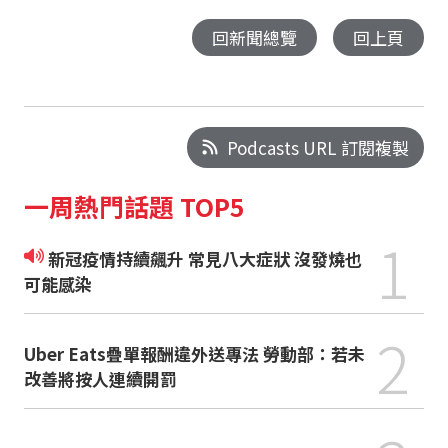
回新聞總覽
回上頁
Podcasts URL 訂閱複製
一周熱門話題 TOP5
1
新冠疫情持續飆升 常見八大症狀 沒發燒也
可能感染
2
Uber Eats疊單報酬違外送專法 勞動部：若未
改善將按人連續開罰