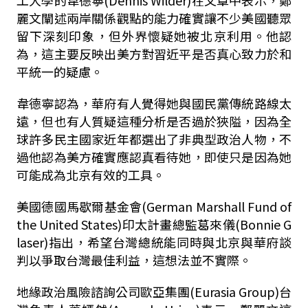
工大學的韋德寧(Dennis Wilder)在文章中表示，鄭
麗文闡述兩岸關係觀點的能力確實讓不少美國聽眾
留下深刻印象，但外界懷疑她被北京利用。他認
為，這主要反映出美方對習近平是否真心致力於和
平統一的疑慮。
韋德寧認為，華府有人覺得她與國民黨傳統路線太
遠，但也有人質疑這種分析是否過於狹隘，因為全
球許多民主國家近年都選出了非典型政治人物，不
過他認為美方確實應認真看待她，即使只是因為她
可能成為北京有效的工具。
美國德國馬歇爾基金會(German Marshall Fund of
the United States)印太計畫總監葛來儀(Bonnie G
laser)指出，希望台灣總統能同時與北京與華府談
判以爭取台灣最佳利益，這想法並不實際。
地緣政治風險諮詢公司歐亞集團(Eurasia Group)台