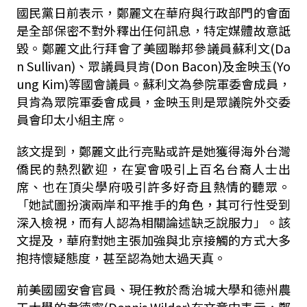
國民黨日前表示，鄭麗文在華府與行政部門的會面
是全部保密不對外釋出任何訊息，特定媒體故意詆
毀。鄭麗文此行拜會了美國聯邦參議員蘇利文(Da
n Sullivan)、眾議員貝肯(Don Bacon)及金映玉(Yo
ung Kim)等國會議員。蘇利文為參院軍委會成員，
貝肯為眾院軍委會成員，金映玉則是眾議院外交委
員會印太小組主席。
該文提到，鄭麗文此行亮點或許是她獲得海外台灣
僑民的熱烈歡迎，在宴會吸引上百名台裔人士出
席、也在頂尖學府吸引許多好奇且熱情的聽眾。
「她試圖扮演兩岸和平推手的角色，其可行性受到
深入檢視，而有人認為相關論述缺乏說服力」。該
文提及，華府對她主張加強與北京接觸的方式大多
抱持懷疑態度，甚至認為她太過天真。
前美國國安會官員、現任教於喬治城大學和德州農