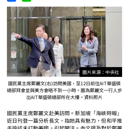
圖片來源：中央社
國民黨主席鄭麗文(右)訪問美國，至12日前往AIT華盛頓
總部拜會並與美方會晤不到一小時。圖為鄭麗文一行人步
出AIT華盛頓總部所在大樓。資料照片
國民黨主席鄭麗文赴美訪問。新加坡「海峽時報」
近日刊登一篇分析長文，指她具有魅力，但和平推
手論述未打動美國，引起關注。內文提及對於鄭麗