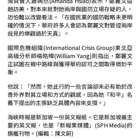
灣負責人蕭嫣然(Amanda Hsiao)表示，鄭麗文這
趟訪美，對本來就對她兩岸與國防立場存疑的人，
恐怕難以改變看法。「在國民黨的國防戰略未更明
確的情況下，華府許多人會認為鄭麗文對管控兩岸
歧見的樂觀過於天真」。
國際危機組織(International Crisis Group)東北亞
高級分析師楊晧暐(William Yang)則指出，鄭麗文
正試圖在親中路線與獲得華府認可之間取得微妙平
衡。
他說：「然而，她此行的一些言論卻未必有助於改
善外界對其立場和方式的觀感，因為她『和平』名
義下提出的主張缺乏具體內容來支撐。」
海峽時報是新加坡一份英文報紙。它是新加坡最主
要的英文報，也是「新報業媒體」(SPH Media)的
旗艦刊物。(編輯：陳文蔚)