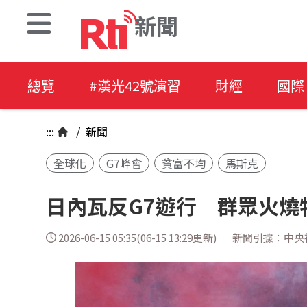
新聞
總覽
#漢光42號演習
財經
國際
:::
/
新聞
全球化
G7峰會
貧富不均
馬斯克
日內瓦反G7遊行 群眾火燒
2026-06-15 05:35(06-15 13:29更新)
新聞引據：中央