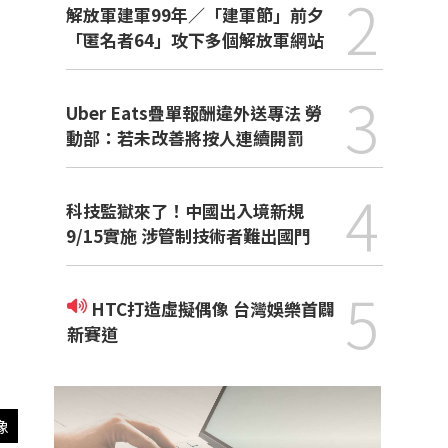
2
解放軍建軍99年／「建軍節」前夕
「匿名者64」攻下多個解放軍網站
3
Uber Eats疊單報酬違外送專法 勞
動部：若未改善將按人連續開罰
4
科技監獄來了！中國出入境新規
9/15實施 涉管制技術者難出國門
5
HTC打造虛擬偶像 台灣娛樂首闢
新賽道
像