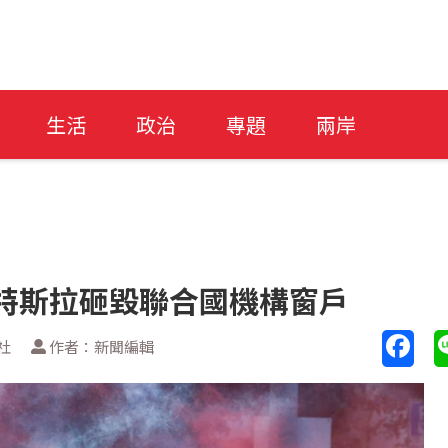
生活
政治
專題
兩岸
特斯拉砸毀聯合國機構窗戶
社
作者：新聞編輯