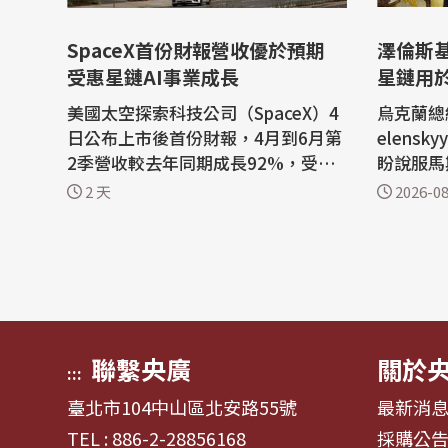
SpaceX首份財報營收優於預期
澤倫斯
受惠星鏈AI事業成長
星鏈用
美國太空探索科技公司（SpaceX）4
烏克蘭總統
日公布上市後首份財報，4月到6月第
elens
2季營收較去年同期成長92%，受惠
盼說服馬
於「星鏈」衛星網路與人工智慧（A
斯境內目
2 天
2026-08
I）事業強勁成長。 路透社報導，科
爭取的愛
技大亨馬斯克（Elon Musk）創辦的
口表示尚未
SpaceX報告營收為78億美元，而去
導，烏克
年同期為41億美元。根據倫敦證券交
助爭取科技
易所集團（LSEG）數據，第2季營收
k）同意
優於市場預期的...
rlink...
聯繫央廣
關於
:::
臺北市104中山區北安路55號
最新消
TEL : 886-2-28856168
採購公