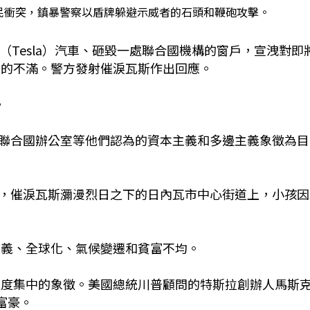
警民衝突，鎮暴警察以盾牌躲避示威者的石頭和鞭砲攻擊。
（Tesla）汽車、砸毀一處聯合國機構的窗戶，宣洩對即
會的不滿。警方發射催淚瓦斯作出回應。
。
聯合國辦公室等他們認為的資本主義和多邊主義象徵為目
，催淚瓦斯瀰漫烈日之下的日內瓦市中心街道上，小孩因
主義、全球化、氣候變遷和貧富不均。
過度集中的象徵。美國總統川普顧問的特斯拉創辦人馬斯
元富豪。