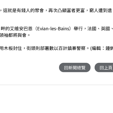
我而言，這就是有錢人的聚會，再次凸顯富者更富，窮人遭到遺
）畔的艾維安巴恩（Evian-les-Bains）舉行，法國、英國
領袖都將與會。
用木板封住，街頭則部署數以百計鎮暴警察。(編輯：鍾
回新聞總覽
回上頁