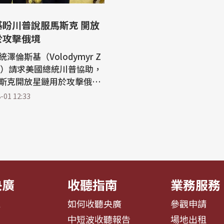
基盼川普說服馬斯克 開放
於攻擊俄境
澤倫斯基（Volodymyr Z
kyy）請求美國總統川普協助，
斯克開放星鏈用於攻擊俄羅
標。於此同時，川普對烏軍
-01 12:33
國者系統似乎有所退卻，改
就此作出決定。 美聯社報
蘭總統澤倫斯基希望川普協
大亨馬斯克（Elon Mus
，讓烏克蘭使用其星鏈（Sta
央廣
收聽指南
業務服務
息
如何收聽央廣
參觀申請
告
中短波收聽報告
場地出租