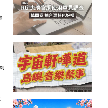
將
刺
克