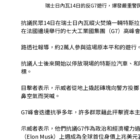
瑞士日內瓦14日的反G7遊行，爆發嚴重
抗議民眾14日在瑞士日內瓦縱火焚燒一輛特斯拉
在法國邊境舉行的七大工業國集團（G7）高峰
路透社報導，約2萬人參與這場原本平和的遊行
抗議人士後來開始以停放現場的特斯拉汽車、和
標。
目擊者表示，示威者從地上撬起磚塊向警方投擲
鼻空氣而哭喊。
G7峰會迭遭抗爭多年，許多群眾藉此抨擊資本
示威者表示，他們抗議G7作為政治和經濟權力
（Elon Musk）上週成為全球首位身價上兆美