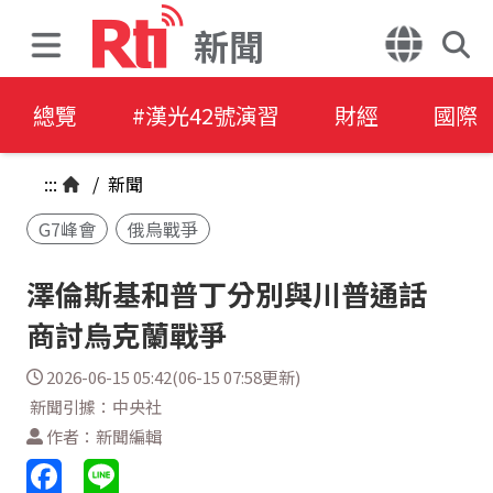
新聞
總覽
#漢光42號演習
財經
國際
:::
/
新聞
G7峰會
俄烏戰爭
澤倫斯基和普丁分別與川普通話
商討烏克蘭戰爭
2026-06-15 05:42(06-15 07:58更新)
新聞引據：中央社
作者：新聞編輯