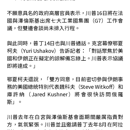
不願意具名的政府高層官員表示，川普16日將在法
國與澤倫斯基出席七大工業國集團（G7）工作會
議，但雙邊會談尚未排入行程。
與此同時，普丁14日也與川普通話。克宮幕僚鄂夏
柯夫（Yuri Ushakov）告訴記者：「對話聚焦於美
國和伊朗正在擬定的諒解備忘錄上。川普表示協議
即將達成。」
鄂夏柯夫還說，「雙方同意，目前密切參與伊朗事
務的美國總統特別代表魏科夫（Steve Witkoff）和
庫許納（Jared Kushner）將會很快訪問俄羅
斯」。
川普去年在白宮與澤倫斯基會面期間嚴厲指責對
方，氣氛緊張。川普並且邀請普丁去年8月在阿拉