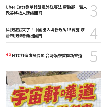
3
Uber Eats疊單報酬違外送專法 勞動部：若未
改善將按人連續開罰
4
科技監獄來了！中國出入境新規9/15實施 涉
管制技術者難出國門
5
HTC打造虛擬偶像 台灣娛樂首闢新賽道