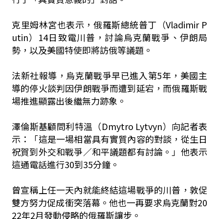
克里姆林宮也表示，俄羅斯總統普丁（Vladimir P
utin）14日致電川普，討論烏克蘭戰爭、伊朗局
勢，以及美國特使即將訪俄等議題。
法新社報導，烏克蘭戰爭早已進入第5年，美國主
導的停火談判因伊朗戰爭而遭到延宕，而俄羅斯戰
場推進顯露出後繼無力跡象。
澤倫斯基顧問利特溫（Dmytro Lytvyn）向記者表
示：「這是一場相當具有實質內容的對談，從生日
祝賀到外交和戰爭／和平議題都有討論。」他表示
這通電話進行30到35分鐘。
曾宣稱上任一天內就能終結這場戰爭的川普，敦促
雙方努力促成衝突落幕。他也一再要求烏克蘭對20
22年2月發動侵略的俄羅斯讓步。