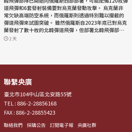
韓飛彈部隊已開始向俄羅斯西部部署，可能配備120枚彈
道飛彈和6套發射裝備要對烏克蘭發動攻擊。 烏克蘭非
常欠缺高端防空系統，而俄羅斯則透過特別難以攔截的
彈道飛彈來試圖突破。 雖然俄羅斯自2023年底已對烏克
蘭發射了數十枚的北韓彈道飛彈，但部署北韓飛彈部
隊...
2 天
聯繫央廣
臺北市104中山區北安路55號
TEL : 886-2-28856168
FAX : 886-2-28855423
聯絡我們
採購公告
訂閱電子報
央廣社群