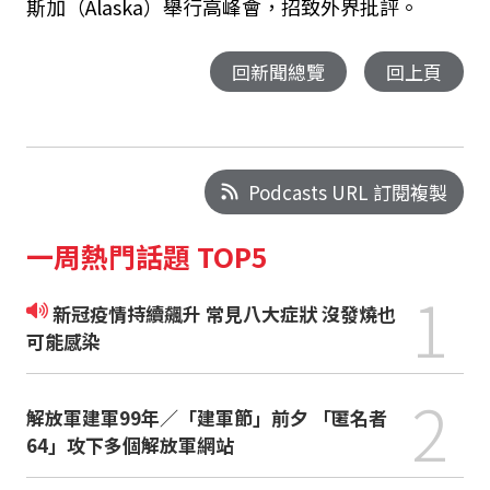
斯加（Alaska）舉行高峰會，招致外界批評。
回新聞總覽
回上頁
Podcasts URL 訂閱複製
一周熱門話題 TOP5
1
新冠疫情持續飆升 常見八大症狀 沒發燒也
可能感染
2
解放軍建軍99年／「建軍節」前夕 「匿名者
64」攻下多個解放軍網站