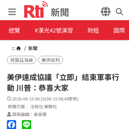
新聞
總覽
#漢光42號演習
財經
國際
:::
/
新聞
荷莫茲海峽
美伊談判
美伊達成協議「立即」結束軍事行
動 川普：恭喜大家
2026-06-15 06:10(06-15 08:44更新)
新聞引據： 法新社 美聯社
撰稿編輯：吳寧康