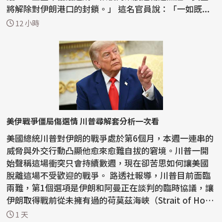
將解除對伊朗港口的封鎖。」 這名官員說：「一如既...
12 小時
美伊戰爭僵局傷選情 川普尋解套分析一次看
美國總統川普對伊朗的戰爭處於第6個月，本週一連串的
威脅與外交行動凸顯他愈來愈難自拔的窘境。川普一開
始聲稱這場衝突只會持續數週，現在卻苦思如何讓美國
脫離這場不受歡迎的戰爭。 路透社報導，川普目前面臨
兩難，第1個選項是伊朗和阿曼正在談判的臨時協議，讓
伊朗取得戰前從未擁有過的荷莫茲海峽（Strait of Ho
r...
1 天