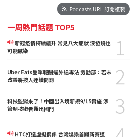
Podcasts URL 訂閱複製
一周熱門話題 TOP5
1
新冠疫情持續飆升 常見八大症狀 沒發燒也
可能感染
2
Uber Eats疊單報酬違外送專法 勞動部：若未
改善將按人連續開罰
3
科技監獄來了！中國出入境新規9/15實施 涉
管制技術者難出國門
4
HTC打造虛擬偶像 台灣娛樂首闢新賽道