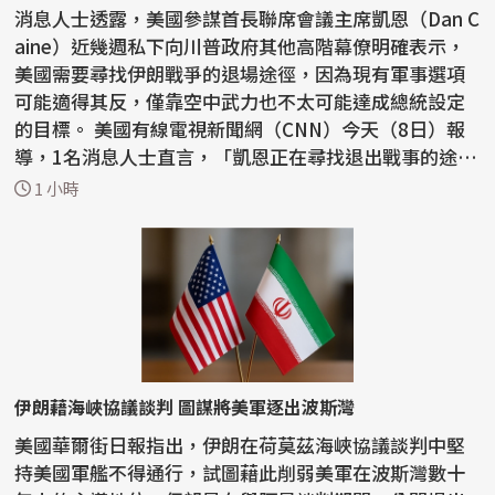
消息人士透露，美國參謀首長聯席會議主席凱恩（Dan C
aine）近幾週私下向川普政府其他高階幕僚明確表示，
美國需要尋找伊朗戰爭的退場途徑，因為現有軍事選項
可能適得其反，僅靠空中武力也不太可能達成總統設定
的目標。 美國有線電視新聞網（CNN）今天（8日）報
導，1名消息人士直言，「凱恩正在尋找退出戰事的途
徑」。...
1 小時
伊朗藉海峽協議談判 圖謀將美軍逐出波斯灣
美國華爾街日報指出，伊朗在荷莫茲海峽協議談判中堅
持美國軍艦不得通行，試圖藉此削弱美軍在波斯灣數十