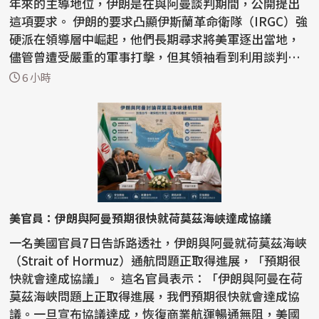
年來的主導地位，伊朗是在與阿曼談判期間，公開提出
這項要求。 伊朗的要求凸顯伊斯蘭革命衛隊（IRGC）強
硬派在領導層中崛起，他們長期尋求將美軍逐出當地，
儘管曾遭受嚴重的軍事打擊，但其領袖看到利用談判動
搖...
6 小時
美官員：伊朗與阿曼預期很快就荷莫茲海峽達成協議
一名美國官員7日告訴路透社，伊朗與阿曼就荷莫茲海峽
（Strait of Hormuz）通航問題正取得進展，「預期很
快就會達成協議」。 這名官員表示：「伊朗與阿曼在荷
莫茲海峽問題上正取得進展，我們預期很快就會達成協
議。一旦宣布協議達成，恢復商業航運暢通無阻，美國