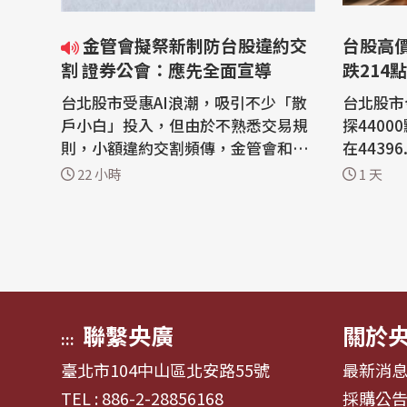
金管會擬祭新制防台股違約交
台股高
割 證券公會：應先全面宣導
跌214
台北股市受惠AI浪潮，吸引不少「散
台北股市
戶小白」投入，但由於不熟悉交易規
探440
則，小額違約交割頻傳，金管會和證
在4439
交所研議，未來若投資人違約交割，
48%，成
22 小時
1 天
下一筆必須「預收款項」，也就是有
元。權值
錢才能下單。證券公會理事長陳俊宏
達電、鴻
今天(7日)受訪表示，依照多數券商觀
「雙萬金」。 美股道瓊
察，很多年輕人根本就不知道違約交
那斯達克
割對個人信用影響性，因此證交所應
跌。亞股
先全...
以44487
聯繫央廣
關於
:::
臺北市104中山區北安路55號
最新消
TEL : 886-2-28856168
採購公