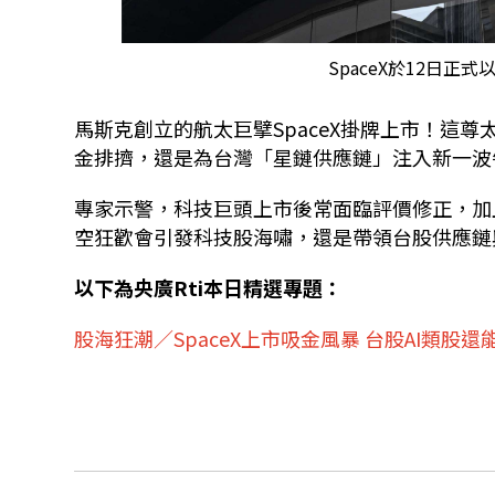
SpaceX於12日正
馬斯克創立的航太巨擘
SpaceX
掛牌上市！這尊
金排擠，還是為台灣「星鏈供應鏈」注入新一波
專家示警，科技巨頭上市後常面臨評價修正，加
空狂歡會引發科技股海嘯，還是帶領台股供應鏈
以下為央廣
Rti
本日精選專題：
股海狂潮／
SpaceX
上市吸金風暴
台股
AI
類股還