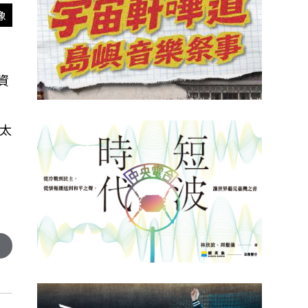
像
資
太