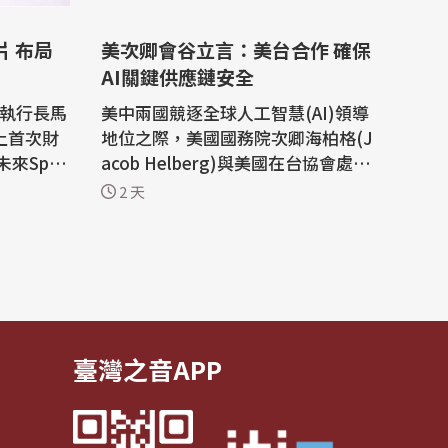
片 布局
美次卿會谷立言：美台合作 確保
AI關鍵供應鏈安全
)執行長馬
美中兩國競逐全球人工智慧(AI)領導
史上首次財
地位之際，美國國務院次卿海柏格(J
來Spac
acob Helberg)與美國在台協會處長
的系統建構
谷立言(Raymond Greene)會面後發
2 天
文表示，台灣與美國正透過「矽盛
項消息激
世」(Pax Silica)倡議展開合作，以確
%，收21
保推動AI革命的關鍵供應鏈安全。
ceX股價
「矽盛世」倡議是美國與盟國組成的
 馬斯
合作團體，旨在確保AI供應鏈安全。
美國國務院...
臺灣之音APP