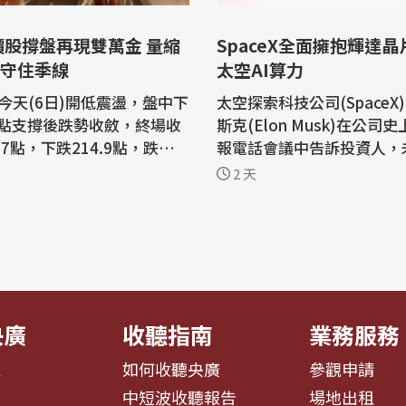
價股撐盤再現雙萬金 量縮
SpaceX全面擁抱輝達晶
點守住季線
太空AI算力
今天(6日)開低震盪，盤中下
太空探索科技公司(SpaceX
00點支撐後跌勢收斂，終場收
斯克(Elon Musk)在公司
6.7點，下跌214.9點，跌幅0.
報電話會議中告訴投資人，未
交金額新台幣9403.91億
eX將完全以輝達(Nvidia)
2 天
股台積電收盤下跌40元，台
其人工智慧(AI)服務。 根據雅虎財經
海及高價股撐盤，台股再現
(Yahoo Finance)，受這
指數創新高，
勵，輝達股價5日上漲3.43
指數、費城半導體指數收
9.22美元。另一方面，Spa
日、韓股市走跌，台股今天
重挫13.61%，收108.27美元。
點開...
克表示：「我們...
央廣
收聽指南
業務服務
息
如何收聽央廣
參觀申請
告
中短波收聽報告
場地出租