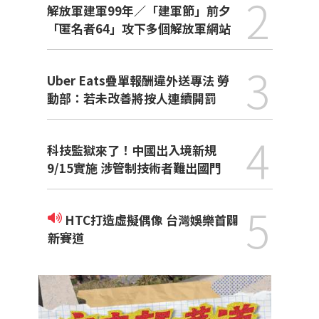
2
解放軍建軍99年／「建軍節」前夕
「匿名者64」攻下多個解放軍網站
3
Uber Eats疊單報酬違外送專法 勞
動部：若未改善將按人連續開罰
4
科技監獄來了！中國出入境新規
9/15實施 涉管制技術者難出國門
5
HTC打造虛擬偶像 台灣娛樂首闢
新賽道