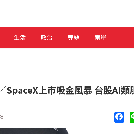
生活
政治
專題
兩岸
SpaceX上市吸金風暴 台股AI類
輯