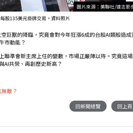
圖片來源：美聯社/達志影
式以每股135美元掛牌交易。資料照片
太空巨獸的降臨，究竟會對今年狂漲
6
成的台股
AI
類股造成
牛市動能？
上聯準會新主席上任的變數，市場正嚴陣以待。究竟這場
與
AI
共榮、再創歷史新高？
能無敵？
回新聞總覽
回上頁