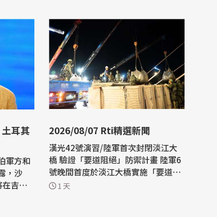
2026/08/07 Rti精選新聞
漢光42號演習/陸軍首次封閉淡江大
橋 驗證「要道阻絕」防禦計畫 陸軍6
伯軍方和
號晚間首度於淡江大橋實施「要道阻
露，沙
絕」操演，由工兵部隊在4小時內部
將在吉達
1 天
署縱深達200公尺的模式化阻絕設
置。專家表示，淡江大橋戰略地位更
中、並打