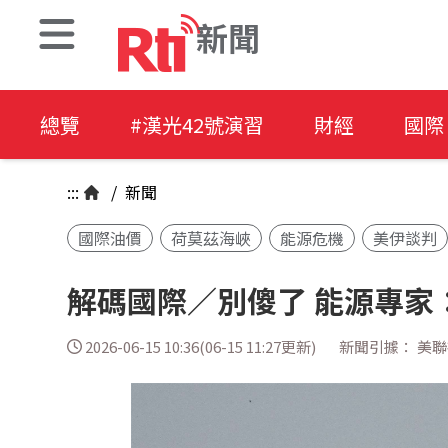
新聞
總覽
#漢光42號演習
財經
國際
:::
/
新聞
國際油價
荷莫茲海峽
能源危機
美伊談判
解碼國際／別傻了 能源專家
2026-06-15 10:36(06-15 11:27更新)
新聞引據： 美