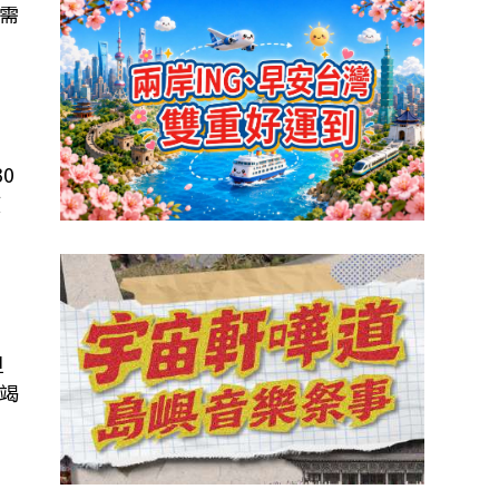
需
0
度
的
但
竭