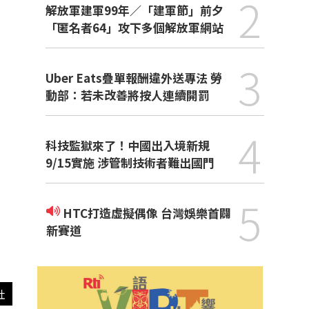
2
解放軍建軍99年／「建軍節」前夕
「匿名者64」攻下多個解放軍網站
3
Uber Eats疊單報酬違外送專法 勞
動部：若未改善將按人連續開罰
4
科技監獄來了！中國出入境新規
9/15實施 涉管制技術者難出國門
5
HTC打造虛擬偶像 台灣娛樂首闢
新賽道
社