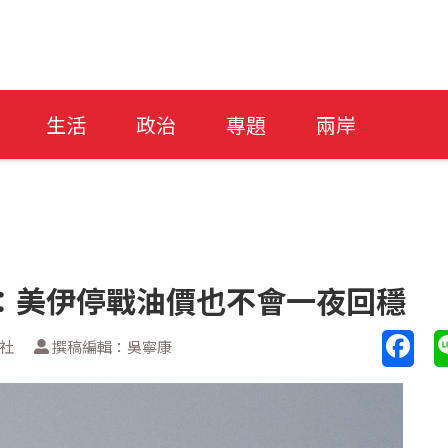
生活
政治
專題
兩岸
：美伊停戰油價也不會一夜回穩
聯社
撰稿編輯：吳寧康