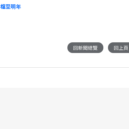
高檔至明年
回新聞總覽
回上頁