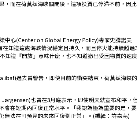
果，而在荷莫茲海峽關閉後，這項投資已停滯不前，因此
心(Center on Global Energy Policy)專家史騰諾夫
產的國家只有在知道這處海峽情況穩定且持久，而且停火能持續超過3
們不知道『開放』意味什麼，也不知道撤出受困物質的速
 Ghalibaf)過去曾警告，即使目前的衝突結束，荷莫茲海峽
Jørgensen)也曾在3月底表示，即使明天就宣布和平，
不會在短期內回復正常水平。「我認為極為重要的是，要
仍無法在可預見的未來回復到正常」。(編輯：許嘉芫)