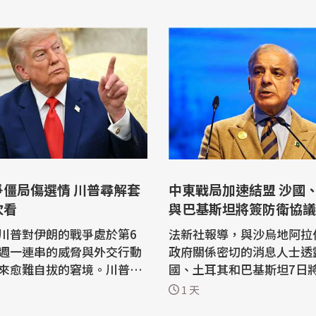
爭僵局傷選情 川普尋解套
中東戰局加速結盟 沙國、土耳其
次看
與巴基斯坦將簽防衛協議
川普對伊朗的戰爭處於第6
法新社報導，與沙烏地阿拉
週一連串的威脅與外交行動
政府關係密切的消息人士透
來愈難自拔的窘境。川普一
國、土耳其和巴基斯坦7日
這場衝突只會持續數週，現
簽署一項聯合防衛協議。 在美國與伊
1 天
如何讓美國脫離這場不受歡
朗交戰將波斯灣國家捲入其