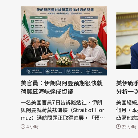
美官員：伊朗與阿曼預期很快就
美伊戰
荷莫茲海峽達成協議
分析一
一名美國官員7日告訴路透社，伊朗
美國總統
與阿曼就荷莫茲海峽（Strait of Hor
個月，本
muz）通航問題正取得進展，「預期
凸顯他愈
很快就會達成協議」。 這名官員表
開始聲稱
4 小時
23 小時
示：「伊朗與阿曼在荷莫茲海峽問題
在卻苦思