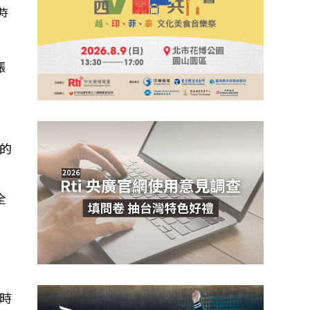
時
漲
的
全
並
時