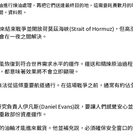
油進行煉油處理，再把它們送達最終目的地，這需要耗費數月的
間。資料照。
戰爭並開放荷莫茲海峽(Strait of Hormuz)，但高
會在一夜之間解決。
能恢復到符合世界需求水平的運作。運送和精煉原油過程
，都意味著效果將不會立即顯現。
無法從這條重要航道通行。在這場戰爭之前，通常有約佔
精煉研究負責人伊凡斯(Daniel Evans)說，要讓人們感覺安心
重啟部份資產運作。
的油輪才能進來載貨。他並補充說，必須確保安全窗口的