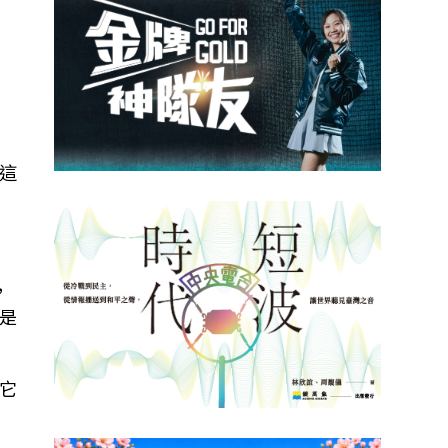
啟這
，
是
它