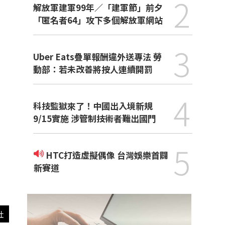
2
解放軍建軍99年／「建軍節」前夕
「匿名者64」攻下多個解放軍網站
3
Uber Eats疊單報酬違外送專法 勞
動部：若未改善將按人連續開罰
4
科技監獄來了！中國出入境新規
9/15實施 涉管制技術者難出國門
5
HTC打造虛擬偶像 台灣娛樂首闢
新賽道
社