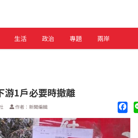
生活
政治
專題
兩岸
下游1戶必要時撤離
社
作者：新聞編輯