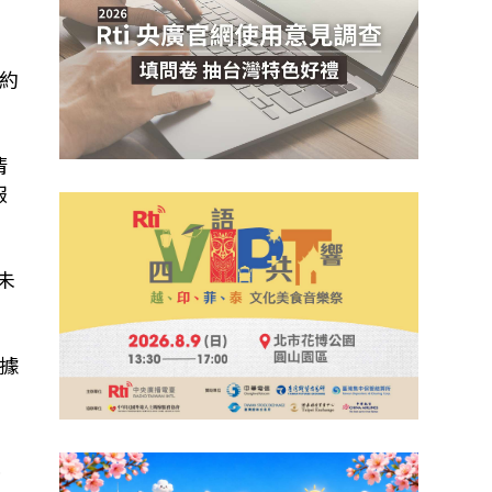
約
清
報
未
據
。
下