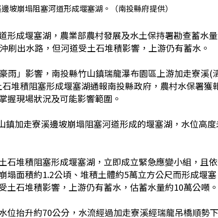
溪邊坡崩塌阻塞河道形成堰塞湖。（南投縣府提供）
道形成堰塞湖，農業部農村發展及水土保持署勘查蓄水量
並沖刷出水路，但河道受土石堆積影響，上游仍有蓄水。
08豪雨」影響，南投縣竹山鎮瑞龍瀑布園區上游加走寮溪(
受土石堆積阻塞形成堰塞湖通報南投縣政府，農村水保署獲
掌握現場狀況及可能影響範圍。
竹山鎮加走寮溪邊坡崩塌阻塞河道形成的堰塞湖，水位高度
土石堆積阻塞形成堰塞湖，立即成立緊急應變小組，且依
塌面積約1.2公頃、堆積土體約5萬立方公尺而形成堰塞
受土石堆積影響，上游仍有蓄水，估蓄水量約10萬公噸
水位抬升約70公分，水流經過加走寮溪經瑞龍吊橋順勢