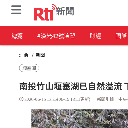
新聞
總覽
#漢光42號演習
財經
國際
:::
/
新聞
堰塞湖
南投竹山堰塞湖已自然溢流 
2026-06-15 12:25(06-15 13:11更新)
新聞引據：中央