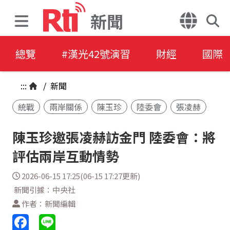
新聞
總覽
#漢光42號演習
財經
國際
:::
/
新聞
統戰
兩岸關係
陳玉珍
陸委會
張凌赫
陳玉珍邀張凌赫訪金門 陸委會：將
評估兩岸互動情勢
2026-06-15 17:25(06-15 17:27更新)
新聞引據：中央社
作者：新聞編輯