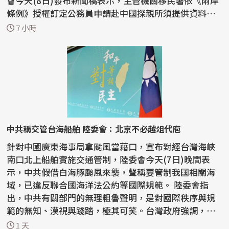
會今天(8日)發布新聞稿表示，主管機關移民署依《兩岸
條例》授權訂定公務員申請赴中國探親所須提供資料，
自2006...
7 小時
中共稱交管台海船舶 陸委會：北京不必越俎代庖
針對中國廣東海事局拿颱風當藉口，宣布對經台灣海峽
南口北上船舶實施交通管制，陸委會今天(7日)晚間表
示，中共假借白海豚颱風來襲，聲稱要管制我國相關海
域，已違反聯合國海洋法公約等國際規範。 陸委會指
出，中共有關部門的無理粗魯聲明，是對國際秩序與規
範的無知、漠視與踐踏，極其可笑。台灣政府強調，中
共沒有任...
1 天