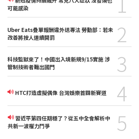
1
新冠疫情持續飆升 常見八大症狀 沒發燒也
可能感染
2
Uber Eats疊單報酬違外送專法 勞動部：若未
改善將按人連續開罰
3
科技監獄來了！中國出入境新規9/15實施 涉
管制技術者難出國門
4
HTC打造虛擬偶像 台灣娛樂首闢新賽道
5
習近平第四任期穩了？從五中全會解析中
共新一波權力鬥爭