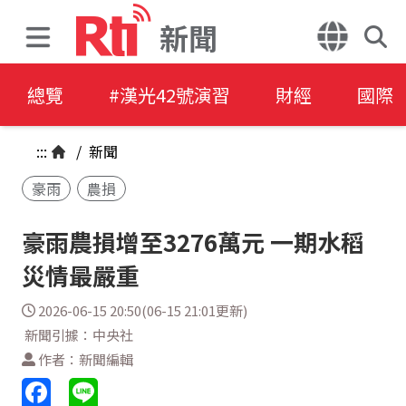
新聞
總覽
#漢光42號演習
財經
國際
:::
/
新聞
豪雨
農損
豪雨農損增至3276萬元 一期水稻
災情最嚴重
2026-06-15 20:50(06-15 21:01更新)
新聞引據：中央社
作者：新聞編輯