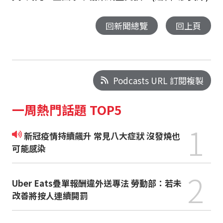
回新聞總覽
回上頁
Podcasts URL 訂閱複製
一周熱門話題 TOP5
1
新冠疫情持續飆升 常見八大症狀 沒發燒也
可能感染
2
Uber Eats疊單報酬違外送專法 勞動部：若未
改善將按人連續開罰