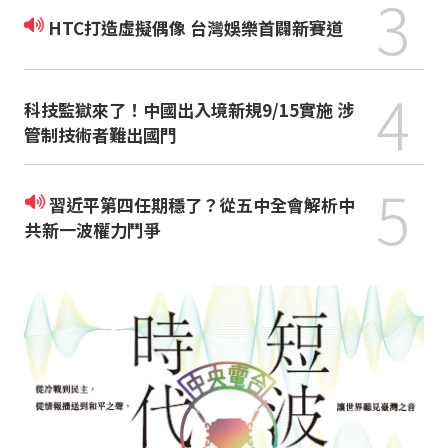
3
HTC打造虛擬偶像 台灣娛樂首闢新賽道
4
科技監獄來了！中國出入境新規9/15實施 涉
管制技術者難出國門
5
習近平第四任期穩了？從五中全會解析中
共新一波權力鬥爭