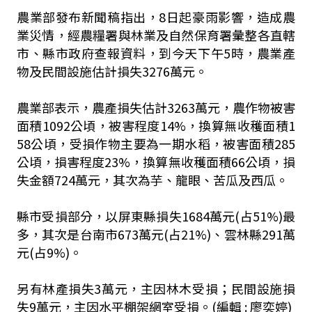
農業部發布新聞稿指出，8日起豪雨影響，造成農
業災情，經農糧署與林業及自然保育署彙整各直轄
市、縣市政府查報資料，到今天下午5時，農業產
物及民間設施估計損失3276萬元。
農業部表示，農產損失估計3263萬元，農作物被害
面積1092公頃，被害程度14%，換算無收穫面積1
58公頃，受損作物主要為一期水稻，被害面積285
公頃，損害程度23%，換算無收穫面積66公頃，損
失金額724萬元，其次為芋、龍眼、苦瓜及西瓜。
縣市受損部分，以屏東縣損失1684萬元(占51%)最
多，其次是台南市673萬元(占21%)、雲林縣291萬
元(占9%)。
另有林產損失3萬元，主因林木受損；民間設施損
失9萬元，主因水平棚架網室受損。(編輯 : 廖奕婷)