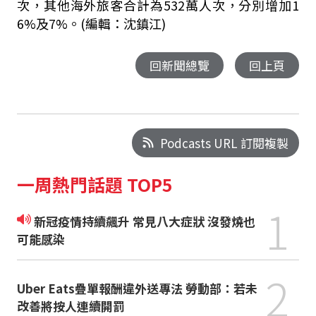
次，其他海外旅客合計為532萬人次，分別增加1
6%及7%。(編輯：沈鎮江)
回新聞總覽
回上頁
Podcasts URL 訂閱複製
一周熱門話題 TOP5
1
新冠疫情持續飆升 常見八大症狀 沒發燒也
可能感染
2
Uber Eats疊單報酬違外送專法 勞動部：若未
改善將按人連續開罰