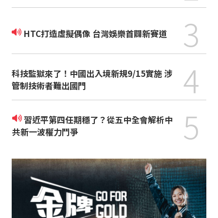
3
HTC打造虛擬偶像 台灣娛樂首闢新賽道
4
科技監獄來了！中國出入境新規9/15實施 涉
管制技術者難出國門
5
習近平第四任期穩了？從五中全會解析中
共新一波權力鬥爭