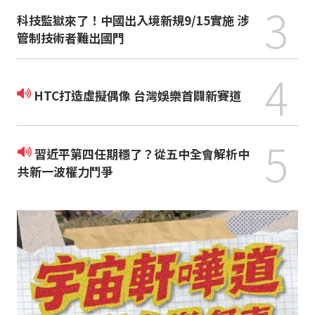
3
科技監獄來了！中國出入境新規9/15實施 涉
管制技術者難出國門
4
HTC打造虛擬偶像 台灣娛樂首闢新賽道
5
習近平第四任期穩了？從五中全會解析中
共新一波權力鬥爭