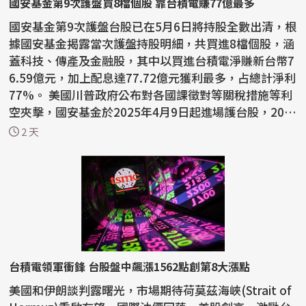
國安基金第9次護盤買8檔個股 靠台積電賺77億最多
國安基金第9次護盤台股已在5月6日將持股全數出清，根
據國安基金揭露當次護盤持股明細，共買進8檔個股，涵
蓋科技、傳產及金融股，其中以買進台積電淨賺新台幣7
6.59億元，加上配息達77.72億元獲利最多，占總計淨利
77%。 美國川普政府公布對各國課徵對等關稅措施等利
空夾擊，國安基金於2025年4月9日起進場護台股，202
6...
2 天
台積電領軍衝鋒 台股盤中飆漲1562點創第8大漲點
美國和伊朗談判露曙光，市場期待荷莫茲海峽(Strait of