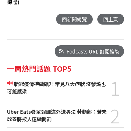
錦隆)
回新聞總覽
回上頁
Podcasts URL 訂閱複製
一周熱門話題 TOP5
1
新冠疫情持續飆升 常見八大症狀 沒發燒也
可能感染
2
Uber Eats疊單報酬違外送專法 勞動部：若未
改善將按人連續開罰