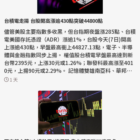
台積電走揚 台股開高漲逾430點突破44800點
儘管美股主要指數多收黑，但台指期夜盤漲285點、台積
電美國存託憑證（ADR）漲逾1%，台股今天(7日)開高
上漲逾430點，早盤最高衝上44827.13點，電子、半導
體與金融指數同步上揚。 權值股台積電早盤最高達到新
台幣2395元，上漲30元或1.26%；聯發科最高漲至401
0元，上揚90元或2.29%。 記憶體雙雄南亞科、華邦電
早盤跌幅超...
1 天