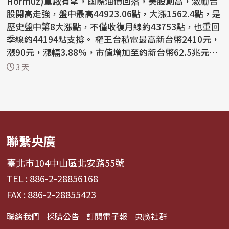
Hormuz)重啟有望，國際油價回落，美股創高，激勵台
股開高走強，盤中最高44923.06點，大漲1562.4點，是
歷史盤中第8大漲點，不僅收復月線約43753點，也重回
季線約44194點支撐。 權王台積電最高新台幣2410元，
漲90元，漲幅3.88%，市值增加至約新台幣62.5兆元。
截至...
3 天
聯繫央廣
臺北市104中山區北安路55號
TEL : 886-2-28856168
FAX : 886-2-28855423
聯絡我們
採購公告
訂閱電子報
央廣社群