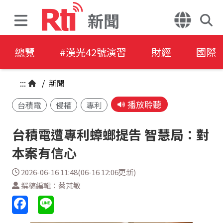
新聞
總覽
#漢光42號演習
財經
國際
:::
/
新聞
播放聆聽
台積電
侵權
專利
台積電遭專利蟑螂提告 智慧局：對
本案有信心
2026-06-16 11:48(06-16 12:06更新)
撰稿編輯：蔡芃敏