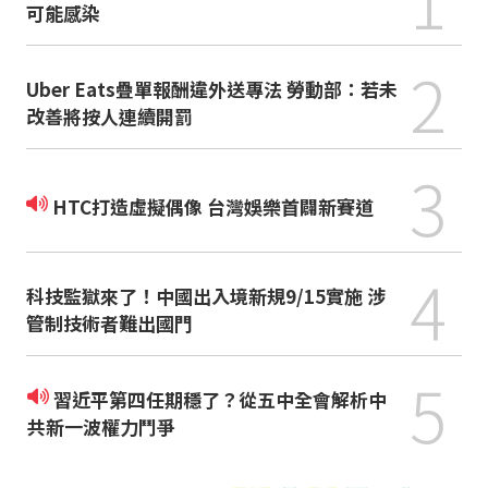
可能感染
2
Uber Eats疊單報酬違外送專法 勞動部：若未
改善將按人連續開罰
3
HTC打造虛擬偶像 台灣娛樂首闢新賽道
4
科技監獄來了！中國出入境新規9/15實施 涉
管制技術者難出國門
5
習近平第四任期穩了？從五中全會解析中
共新一波權力鬥爭