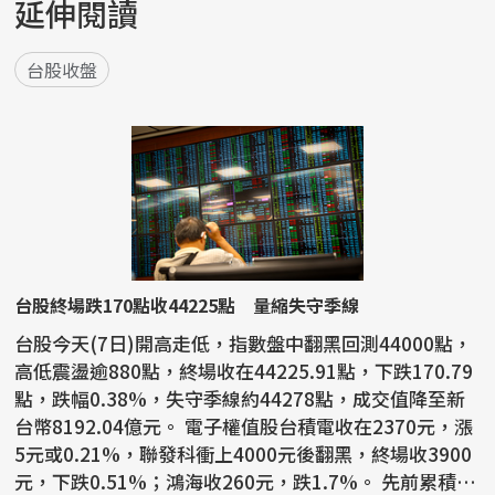
延伸閱讀
台股收盤
台股終場跌170點收44225點 量縮失守季線
台股今天(7日)開高走低，指數盤中翻黑回測44000點，
高低震盪逾880點，終場收在44225.91點，下跌170.79
點，跌幅0.38%，失守季線約44278點，成交值降至新
台幣8192.04億元。 電子權值股台積電收在2370元，漲
5元或0.21%，聯發科衝上4000元後翻黑，終場收3900
元，下跌0.51%；鴻海收260元，跌1.7%。 先前累積一