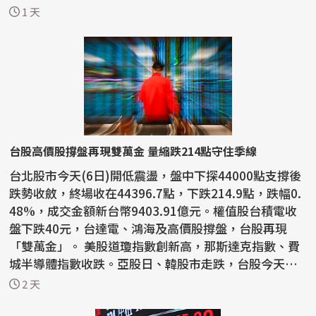
定漲幅的被動...
1 天
台股高價股撐盤再現雙萬金 量縮跌214點守住季線
台北股市今天(6日)開低震盪，盤中下探44000點支撐後
跌勢收斂，終場收在44396.7點，下跌214.9點，跌幅0.
48%，成交金額新台幣9403.91億元。權值股台積電收
盤下跌40元，台達電、鴻海及高價股撐盤，台股再現
「雙萬金」。 美股道瓊指數創新高，那斯達克指數、費
城半導體指數收跌。亞股日、韓股市走跌，台股今天以4
4487點開...
2 天