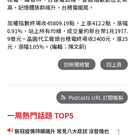
高，記憶體族群揚升，台積電擺尾。
加權指數終場收45809.19點，上漲412.2點，漲幅
0.91%，站上所有均線，成交量約新台幣1兆1977.
9億元。晶圓代工龍頭台積電終場收2400元，漲25
元，漲幅1.05%。
(編輯：陳文蔚)
回新聞總覽
回上頁
Podcasts URL 訂閱複製
一周熱門話題 TOP5
1
新冠疫情持續飆升 常見八大症狀 沒發燒也