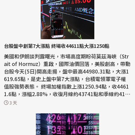
台股盤中創第7大漲點 終場收44611點大漲1250點
美國和伊朗談判露曙光，市場高度期盼荷莫茲海峽（Str
ait of Hormuz）重啟，國際油價回落，美股創高，帶動
台股今天(5日)開高走揚，盤中最高44980.31點，大漲1
619.65點，是史上盤中第7大漲點，台積電領軍電子權
值股強勢表態。 終場加權指數上漲1250.94點，收4461
1.6點，漲幅2.88%，收復月線約43741點和季線約411
90點，成...
3 天