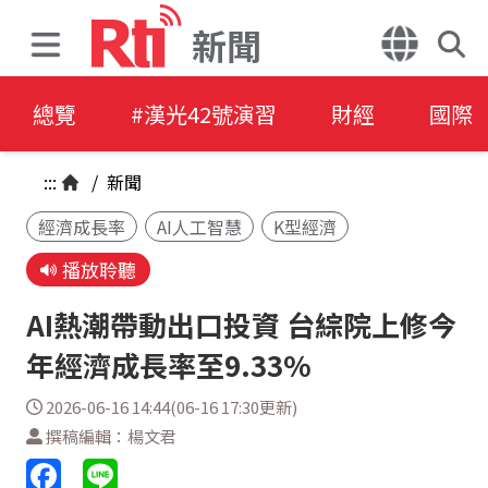
新聞
總覽
#漢光42號演習
財經
國際
:::
/
新聞
經濟成長率
AI人工智慧
K型經濟
播放聆聽
AI熱潮帶動出口投資 台綜院上修今
年經濟成長率至9.33%
2026-06-16 14:44(06-16 17:30更新)
撰稿編輯：楊文君