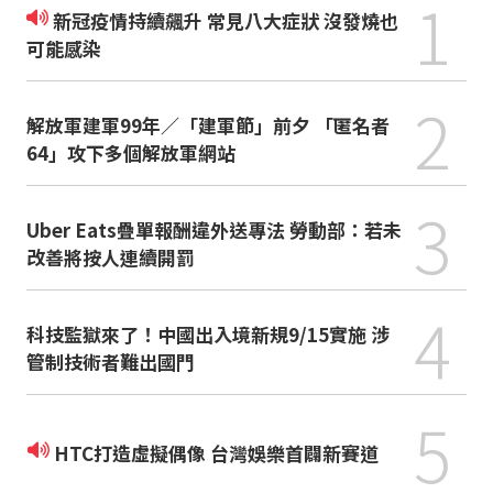
1
新冠疫情持續飆升 常見八大症狀 沒發燒也
可能感染
2
解放軍建軍99年／「建軍節」前夕 「匿名者
64」攻下多個解放軍網站
3
Uber Eats疊單報酬違外送專法 勞動部：若未
改善將按人連續開罰
4
科技監獄來了！中國出入境新規9/15實施 涉
管制技術者難出國門
5
HTC打造虛擬偶像 台灣娛樂首闢新賽道