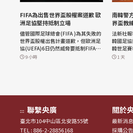
FIFA為出售世界盃股權案道歉 歐
南韓警
洲足協堅持抵制立場
界盃教
儘管國際足球總會(FIFA )為其失敗的
法新社報
世界盃股權出售計畫道歉，但歐洲足
韓國足協
協(UEFA)6日仍然威脅要抵制FIFA賽
韓世足賽教
事。 歐洲足協6日重申已經失去對FIF
人表示，
9 小時
1 天
A主席英凡提諾(Gianni Infantino)的
Footbal
信任，並表示撤銷其抵制威脅的條件
「搜查和
尚未獲得滿足。 歐洲足協在聲明中表
教練洪明甫
示：「歐洲足協的各個協會對不參加
案涉嫌「妨
FIFA賽事的條件非常明確」，「首
隊爆冷門
先...
淘汰...
聯繫央廣
關於
:::
臺北市104中山區北安路55號
最新消
TEL : 886-2-28856168
採購公