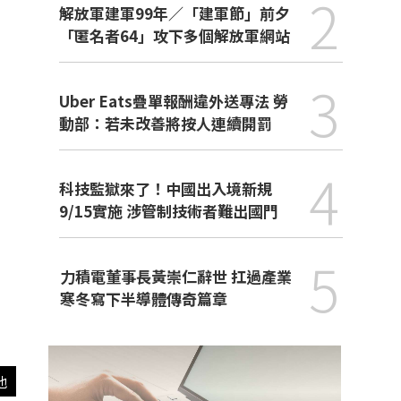
2
解放軍建軍99年／「建軍節」前夕
「匿名者64」攻下多個解放軍網站
3
Uber Eats疊單報酬違外送專法 勞
動部：若未改善將按人連續開罰
4
科技監獄來了！中國出入境新規
9/15實施 涉管制技術者難出國門
5
力積電董事長黃崇仁辭世 扛過產業
寒冬寫下半導體傳奇篇章
他