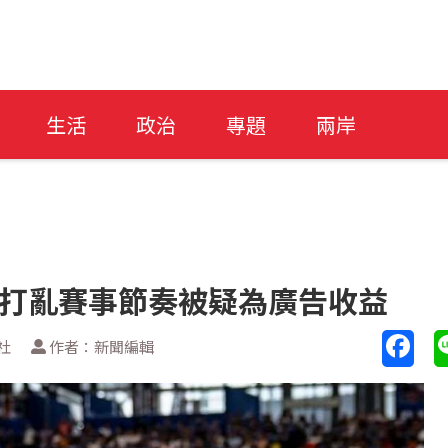
生活
政治
專題
兩岸
停 打亂賽事節奏被疑為廣告收益
社
作者：新聞編輯