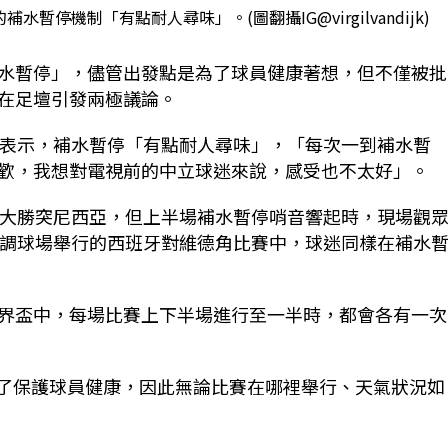
停機制「有點耐人尋味」。(圖翻攝IG@virgilvandijk)
水暫停」，儘管出發點是為了球員健康著想，但不僅被批
在足壇引發兩極議論。
Dijk）表示，補水暫停「有點耐人尋味」，「每次一到補水暫
歡，我想對電視前的中立球迷來說，感受也不太好」。
以5比1大勝突尼西亞，但上半場補水暫停哨音響起時，現場觀
空調球場舉行的西班牙對維德角比賽中，球迷同樣在補水
界盃中，每場比賽上下半場進行至一半時，都會各有一次
為了保護球員健康，因此無論比賽在哪裡舉行、天氣狀況如