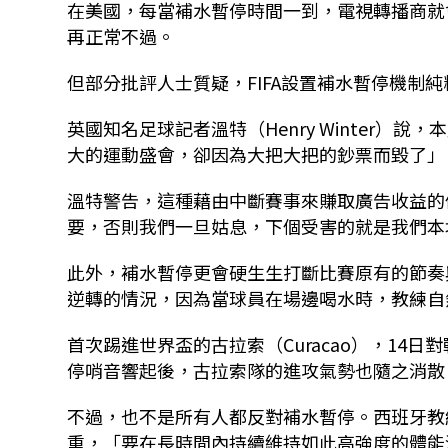
在美國，每當補水暫停時間一到，電視轉播商就
再正常不過。
但部分批評人士質疑，FIFA設置補水暫停機制純
英國知名足球記者溫特（Henry Winter）
大的運動盛會，卻因為大把大把的鈔票而毀了」
溫特警告，這種藉由中斷賽事來賺取廣告收益的
要，否則我們一旦姑息，下個受害的就是我們本
此外，補水暫停更會硬生生打斷比賽原有的節奏
逆轉的情況，因為當球員在場邊喝水時，教練自
首次踢進世界盃的古拉索（Curacao），14
停哨音響起後，古拉索隊的進攻氣勢也隨之消散
不過，也不是所有人都反對補水暫停。西班牙教練佛恩特
重，「要在長時間內持續維持如此高強度的體能