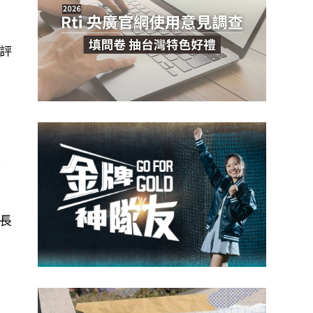
評
眾
暫
長