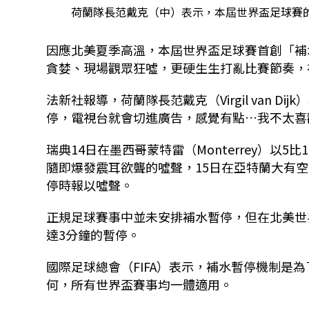
荷蘭隊長范戴克（中）表示，本屆世界盃足球賽的補水暫
因應北美夏季高溫，本屆世界盃足球賽首創「補
貪婪、現場觀眾狂噓，更硬生生打亂比賽節奏，
法新社報導，荷蘭隊長范戴克（Virgil van 
停，電視台就會切進廣告，感覺有點…我不太喜
瑞典14日在墨西哥蒙特雷（Monterrey）
隨即爆發震耳欲聾的噓聲，15日在亞特蘭大有
停時報以噓聲。
正規足球賽事中並未安排補水暫停，但在北美世
達3分鐘的暫停。
國際足球總會（FIFA）表示，補水暫停機制是
何，所有世界盃賽事均一體適用。