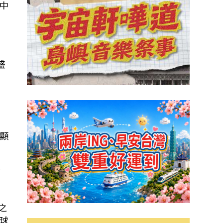
中
盛
顯
暫
之
球