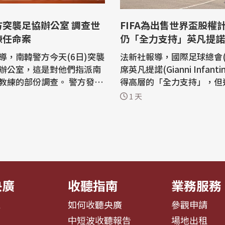
方突襲足協辦公室 調查世
FIFA為出售世界盃股權
練任命案
仍「全力支持」英凡提諾
導，南韓警方今天(6日)突襲
法新社報導，國際足球總會(F
辦公室，這是對他們指派南
席英凡提諾(Gianni Infant
練的部份調查。 警方發言
得高層的「全力支持」，但
警方在韓國足球協會(Korea
足球管理機構也針對如今已
1 天
l Association)辦公室進行
私人投資開放世界盃的計畫
扣押行動」，調查有關前總
爭議致歉。 在這項計畫擱置後，FIFA
(Hong Myung-bo)聘任
仍飽受一連串批評。FIFA
害業務」的指控。 在南韓
5日在摩洛哥一場危機會議
以0-1輸給南非、無緣晉級
「疏失」，但仍力挺備受爭
提諾...
央廣
收聽指南
業務服務
息
如何收聽央廣
參觀申請
告
中短波收聽報告
場地出租