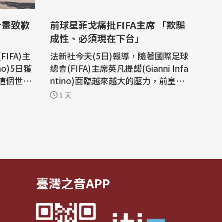
計畫致歉
前球星菲戈痛批FIFA主席 「欺騙
成性、必須現在下台」
IFA)主
法新社今天(5日)報導，隨著國際足球
ino)5日獲
總會(FIFA)主席英凡提諾(Gianni Infa
這個世界
ntino)面臨越來越大的壓力，前皇家
擱置、向
馬德里(Real Madrid)與巴塞隆納隊
1 天
所引發的
(Barcelona)球星菲戈(Luis Figo)呼
籲這位「欺騙成性」的主席辭職下
的領導階層
台。 英凡提諾先前計畫出售世界盃股
中雖坦承
權，引發強烈反彈，他正奮力要保住
議的英凡
自己的職位。 56歲的英凡提諾希望透
過...
臺灣之音APP