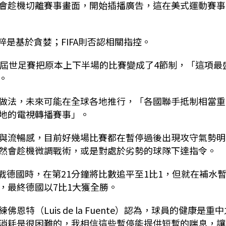
會趁機切離賽事畫面，開始插播廣告，這在美式運動賽事
粹是基於貪婪；FIFA則否認相關指控。
說，本屆世足賽把原本上下半場的比賽變成了4節制，「這項最
。
做法，未來可能在全球各地推行，「各國聯手抵制相當重
地的電視轉播賽事」。
與流暢感，目前好幾場比賽都在暫停過後出現攻守氣勢明
然會趁機微調戰術，或是對處於劣勢的球隊下達指令。
日對戰德國時，在第21分鐘將比數追平至1比1，但就在補水
，最終德國以7比1大獲全勝。
（Luis de la Fuente）認為，球員的健康是重中
消耗是很困難的，我相信這些暫停能提供短暫的喘息，讓