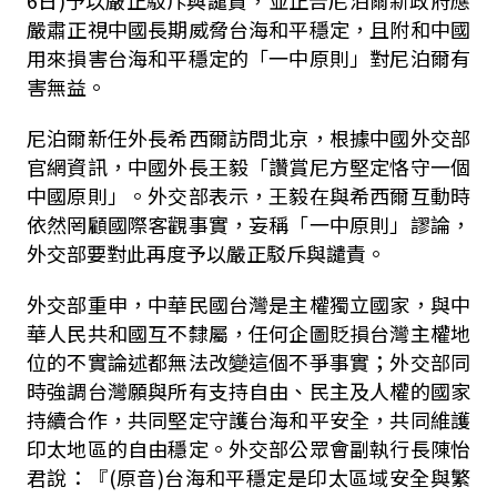
6日)予以嚴正駁斥與譴責，並正告尼泊爾新政府應
嚴肅正視中國長期威脅台海和平穩定，且附和中國
用來損害台海和平穩定的「一中原則」對尼泊爾有
害無益。
尼泊爾新任外長希西爾訪問北京，根據中國外交部
官網資訊，中國外長王毅「讚賞尼方堅定恪守一個
中國原則」。外交部表示，王毅在與希西爾互動時
依然罔顧國際客觀事實，妄稱「一中原則」謬論，
外交部要對此再度予以嚴正駁斥與譴責。
外交部重申，中華民國台灣是主權獨立國家，與中
華人民共和國互不隸屬，任何企圖貶損台灣主權地
位的不實論述都無法改變這個不爭事實；外交部同
時強調台灣願與所有支持自由、民主及人權的國家
持續合作，共同堅定守護台海和平安全，共同維護
印太地區的自由穩定。外交部公眾會副執行長陳怡
君說：『(原音)台海和平穩定是印太區域安全與繁