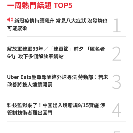
一周熱門話題 TOP5
1
新冠疫情持續飆升 常見八大症狀 沒發燒也
可能感染
2
解放軍建軍99年／「建軍節」前夕 「匿名者
64」攻下多個解放軍網站
3
Uber Eats疊單報酬違外送專法 勞動部：若未
改善將按人連續開罰
4
科技監獄來了！中國出入境新規9/15實施 涉
管制技術者難出國門