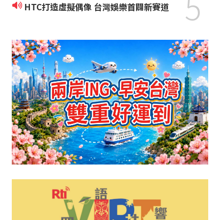
5
HTC打造虛擬偶像 台灣娛樂首闢新賽道