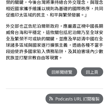
榮的關鍵，今後台灣將秉持總合外交理念，與理念
相近國家攜手維護以規則為基礎的國際秩序，共同
促進印太區域的民主、和平與繁榮發展。』
外交部也正告尼泊爾新政府，應嚴肅正視中國長期
威脅台海和平穩定，這攸關包括尼泊爾乃至全球安
全及繁榮不可或缺的關鍵，並應及早認清中國在全
球諸多區域與國家遂行擴張主義，透過各種不當手
段迫使許多國家陷入債務陷阱，及其迫害境內少數
民族並打壓宗教自由等現實。
回新聞總覽
回上頁
Podcasts URL 訂閱複製