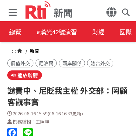
新聞
總覽
#漢光42號演習
財經
國際
:::
/
新聞
價值外交
尼泊爾
兩岸關係
總合外交
播放聆聽
譴責中、尼貶我主權 外交部：罔顧
客觀事實
2026-06-16 15:59(06-16 16:33更新)
撰稿編輯：王照坤