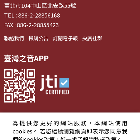
臺北市104中山區北安路55號
TEL : 886-2-28856168
FAX : 886-2-28855423
聯絡我們
採購公告
訂閱電子報
央廣社群
臺灣之音APP
為提供您更好的網站服務，本網站使用
© 2024財團法人中央廣播電臺 版權所有
cookies。
若您繼續瀏覽網頁即表示您同意我
們的cookies政策，進一步了解隱私權政策。
資通安全政策聲明
服務條款
隱私權條款