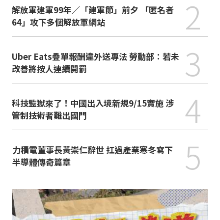
2
解放軍建軍99年／「建軍節」前夕 「匿名者
64」攻下多個解放軍網站
3
Uber Eats疊單報酬違外送專法 勞動部：若未
改善將按人連續開罰
4
科技監獄來了！中國出入境新規9/15實施 涉
管制技術者難出國門
5
力積電董事長黃崇仁辭世 扛過產業寒冬寫下
半導體傳奇篇章