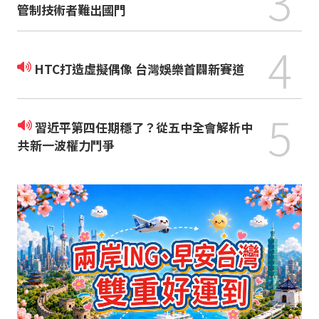
3
管制技術者難出國門
4
HTC打造虛擬偶像 台灣娛樂首闢新賽道
5
習近平第四任期穩了？從五中全會解析中
共新一波權力鬥爭