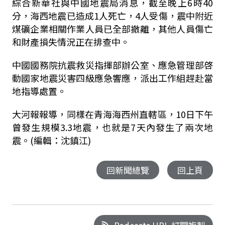
綜合新華社與中國地震局消息，截至晚上6時40
分，海西地震已造成1人死亡，4人受傷，震中附近
煤礦企業相關作業人員已全部撤離，其他人員傷亡
和財產損失情況正在排查中。
中國國務院抗震救災指揮部辦公室、應急管理部啓
動國家地震災害四級應急響應，派出工作組趕赴當
地指導處置。
大河報報導，同樣在青海海西州直轄區，10日下午
曾發生規模3.3地震，也就是7天內發生了兩次地
震。(編輯：沈鎮江)
回新聞總覽
回上頁