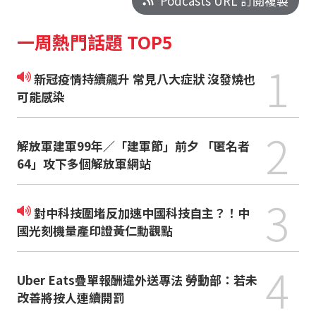
Podcasts URL 訂閱複製
一周熱門話題 TOP5
1
新冠疫情持續飆升 常見八大症狀 沒發燒也
可能感染
2
解放軍建軍99年／「建軍節」前夕 「匿名者
64」攻下多個解放軍網站
3
對中科技圍堵反加速中國科技自主？！中
國光刻機量產印證黃仁勳觀點
4
Uber Eats疊單報酬違外送專法 勞動部：若未
改善將按人連續開罰