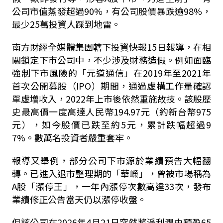
公司市值蒸發超過90%，有公司股價暴跌逾98%，
最少25萬投資人踩到地雷。
南方財經全媒體集團轄下投資快報15日報導，在相
關鎖定下市公司中，不少涉及財務造假。例如面臨
強制下市風險的「元道通信」在2019年至2021年
首次公開募股（IPO）期間，通過虛構工作量確認
單虛增收入，2022年上市後依然重施故技。該股歷
史最高價一度高達人民幣194.97元（約新台幣975
元），如今股價已跌至約5元，累計跌幅超過9
7%。數萬名投資者嚴重套牢。
報導又舉例，部分公司下市源於業績預告大幅翻
轉。已進入退市整理期的「華嶸」，曾被市場稱為
A股「漲停王」，一年內漲停次數高達33次，發布
業績修正公告當天仍以漲停收盤。
但該公司在2026年4月21日突然將淨利潤由預盈65