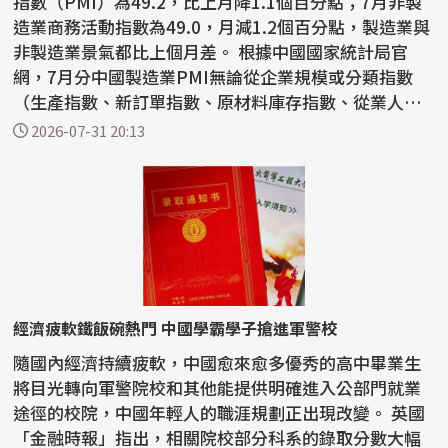
指數（PMI）為49.2，比上月降1.1個百分點；7月非製
造業商務活動指數為49.0，月減1.2個百分點，製造業與
非製造業景氣都比上個月差。 根據中國國家統計局官
網，7月分中國製造業PMI無論從企業規模或分類指數
（生產指數、新訂單指數、原材料庫存指數、從業人員
指數和供...
2026-07-31 20:13
經濟疲軟鐵飯碗熱門 中國學霸學子搶進軍警校
隨國內經濟持續疲軟，中國愈來愈多優秀的高中畢業生
將目光轉向軍警院校和其他能提供明確進入公部門就業
途徑的校院，中國年輕人的職涯規劃正出現改變。 英國
「金融時報」指出，相關院校部分科系的錄取分數大幅