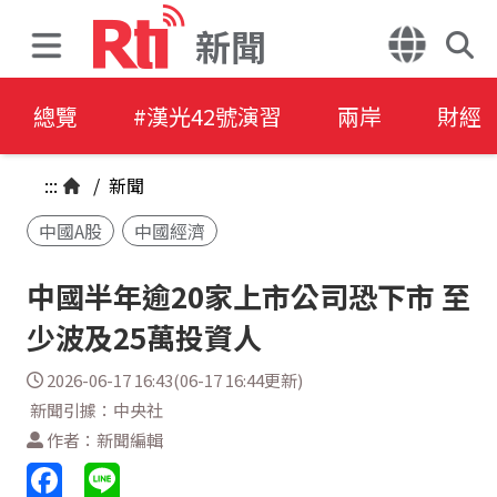
新聞
總覽
#漢光42號演習
兩岸
財經
:::
/
新聞
中國A股
中國經濟
中國半年逾20家上市公司恐下市 至
少波及25萬投資人
2026-06-17 16:43(06-17 16:44更新)
新聞引據：中央社
作者：新聞編輯