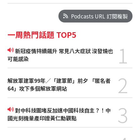
Podcasts URL 訂閱複製
一周熱門話題 TOP5
1
新冠疫情持續飆升 常見八大症狀 沒發燒也
可能感染
2
解放軍建軍99年／「建軍節」前夕 「匿名者
64」攻下多個解放軍網站
3
對中科技圍堵反加速中國科技自主？！中
國光刻機量產印證黃仁勳觀點