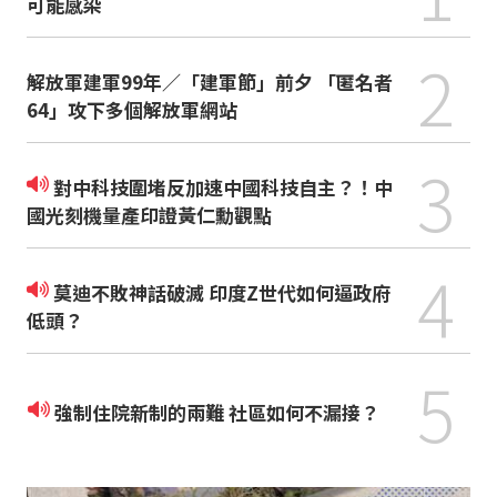
可能感染
2
解放軍建軍99年／「建軍節」前夕 「匿名者
64」攻下多個解放軍網站
3
對中科技圍堵反加速中國科技自主？！中
國光刻機量產印證黃仁勳觀點
4
莫迪不敗神話破滅 印度Z世代如何逼政府
低頭？
5
強制住院新制的兩難 社區如何不漏接？