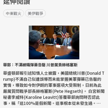
延伸閱讀
中東戰火
美伊戰爭
華郵：不滿被瞞彈藥告罄 川普厲責赫格塞斯
華盛頓郵報引述知情人士披露，美國總統川普(Donald T
rump)不滿自己似遭誤導而未能掌握美軍彈藥已告罄的
實情，導致如今對伊朗的軍事選項大受限制，日前為此
嚴厲質問戰爭部長赫格塞斯(Pete Hegseth)。 白宮新聞
秘書李威特(Karoline Leavitt)答覆華郵詢問時否認此
事，稱「這100%是假新聞。這事根本從未發生過。川普