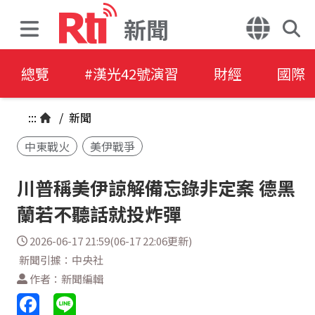
新聞
總覽
#漢光42號演習
財經
國際
:::
/
新聞
中東戰火
美伊戰爭
川普稱美伊諒解備忘錄非定案 德黑
蘭若不聽話就投炸彈
2026-06-17 21:59(06-17 22:06更新)
新聞引據：中央社
作者：新聞編輯