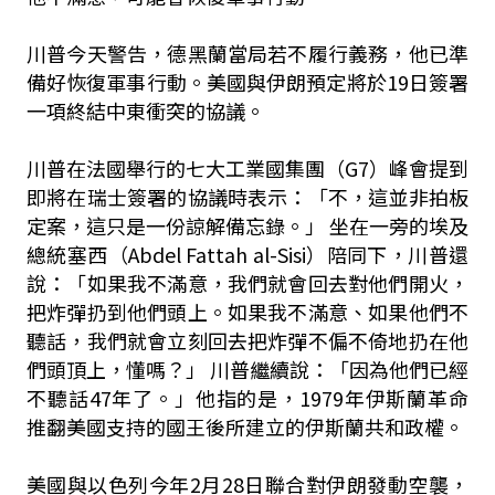
川普今天警告，德黑蘭當局若不履行義務，他已準
備好恢復軍事行動。美國與伊朗預定將於19日簽署
一項終結中東衝突的協議。
川普在法國舉行的七大工業國集團（G7）峰會提到
即將在瑞士簽署的協議時表示：「不，這並非拍板
定案，這只是一份諒解備忘錄。」 坐在一旁的埃及
總統塞西（Abdel Fattah al-Sisi）陪同下，川普還
說：「如果我不滿意，我們就會回去對他們開火，
把炸彈扔到他們頭上。如果我不滿意、如果他們不
聽話，我們就會立刻回去把炸彈不偏不倚地扔在他
們頭頂上，懂嗎？」 川普繼續說：「因為他們已經
不聽話47年了。」他指的是，1979年伊斯蘭革命
推翻美國支持的國王後所建立的伊斯蘭共和政權。
美國與以色列今年2月28日聯合對伊朗發動空襲，