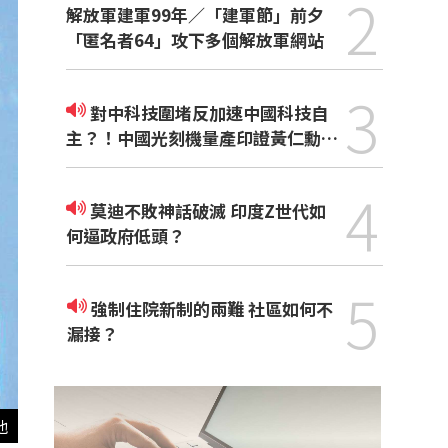
2
解放軍建軍99年／「建軍節」前夕
「匿名者64」攻下多個解放軍網站
3
對中科技圍堵反加速中國科技自
主？！中國光刻機量產印證黃仁勳觀
點
4
莫迪不敗神話破滅 印度Z世代如
何逼政府低頭？
5
強制住院新制的兩難 社區如何不
漏接？
他