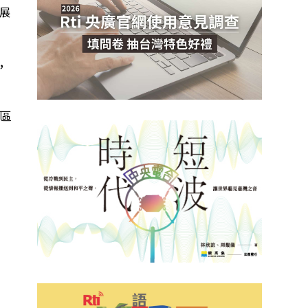
展
，
區