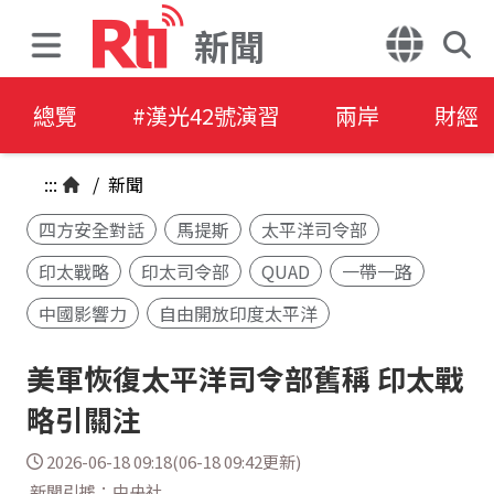
新聞
總覽
#漢光42號演習
兩岸
財經
:::
/
新聞
四方安全對話
馬提斯
太平洋司令部
印太戰略
印太司令部
QUAD
一帶一路
中國影響力
自由開放印度太平洋
美軍恢復太平洋司令部舊稱 印太戰
略引關注
2026-06-18 09:18(06-18 09:42更新)
新聞引據：中央社