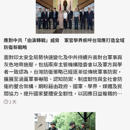
應對中共「由演轉戰」威脅 軍官學界疾呼台灣應打造全域
防衛新戰略
面對印太安全局勢快速變化及中共持續升高對台軍事與
灰色地帶施壓，包括兩岸主管機構陸委會以及軍方與學
者一致認為，台灣防衛策略已經逐漸從傳統軍事防禦，
擴展至涵蓋軍事嚇阻、認知防禦、制度韌性與全社會防
衛的整合架構，期盼藉由政府、國軍、學界、媒體及民
間協力，提升國家整體安全韌性，以因應日益複雜的安
全挑戰。...
2 天