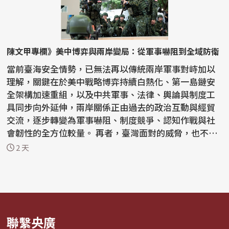
陳文甲專欄》美中博弈與兩岸變局：從軍事嚇阻到全域防衛
當前臺海安全情勢，已無法再以傳統兩岸軍事對峙加以
理解，關鍵在於美中戰略博弈持續白熱化、第一島鏈安
全架構加速重組，以及中共軍事、法律、輿論與制度工
具同步向外延伸，兩岸關係正由過去的政治互動與經貿
交流，逐步轉變為軍事嚇阻、制度競爭、認知作戰與社
會韌性的全方位較量。 再者，臺灣面對的威脅，也不再
只是軍...
2 天
聯繫央廣