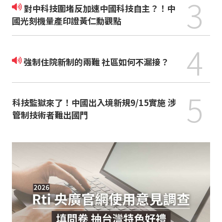
3
對中科技圍堵反加速中國科技自主？！中
國光刻機量產印證黃仁勳觀點
4
強制住院新制的兩難 社區如何不漏接？
5
科技監獄來了！中國出入境新規9/15實施 涉
管制技術者難出國門