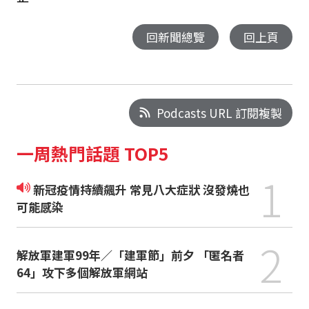
回新聞總覽
回上頁
Podcasts URL 訂閱複製
一周熱門話題 TOP5
1
新冠疫情持續飆升 常見八大症狀 沒發燒也
可能感染
2
解放軍建軍99年／「建軍節」前夕 「匿名者
64」攻下多個解放軍網站