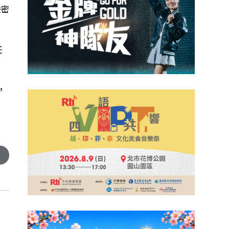
嚴密
任
，