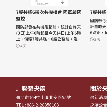
7艘共艦6架次共機擾台 國軍嚴密
7艘共艦
監控
國防部今
計自昨天
國防部發布共機艦動態，統計自昨天
6時止，
(3日)上午6時起至今天(4日)上午6時
及1架共
止，偵獲7艘共艦、6艘公務船，及6
5 天
任務機艦
架次共機侵擾西南及東部空域，國軍
4 天
應處。 國防部上午公布共機艦動態，
運用任務機艦及岸置飛彈系統嚴密監
統計自昨
控與應處。 國防部今天上午公布共機
止，偵獲
艦動態，統計自昨天上午6時起至今
共機侵擾
天上午6時止，偵獲7艘共艦、6艘公
活動。...
務船及6架次共機侵擾西南及東部空
域，持...
聯繫央廣
關於
:::
臺北市104中山區北安路55號
最新消
TEL : 886-2-28856168
採購公