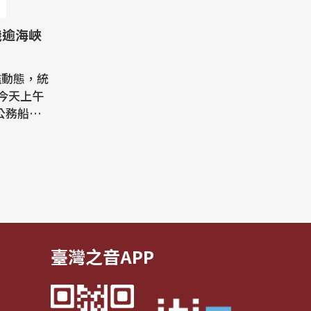
機逾海峽
艦動態，統
至今天上午
公務船，
侵擾西南
岸置飛彈
上午6時
8艘共艦、
中3架次
臺灣之音APP