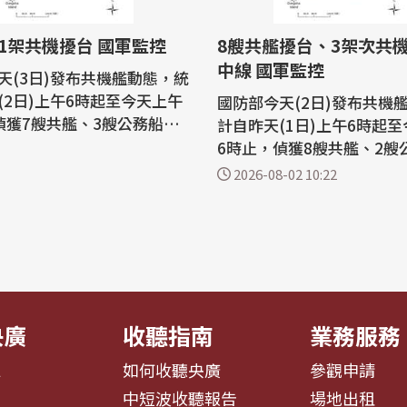
1架共機擾台 國軍監控
8艘共艦擾台、3架次共
中線 國軍監控
天(3日)發布共機艦動態，統
(2日)上午6時起至今天上午
國防部今天(2日)發布共機
偵獲7艘共艦、3艘公務船，
計自昨天(1日)上午6時起
機侵擾西南空域，國軍運用
6時止，偵獲8艘共艦、2艘
及岸置飛彈系統嚴密監控與
及3架次共機逾越台海中線
2026-08-02 10:22
空域，國軍運用任務機艦及
天上午6時起至今天上午6時
系統嚴密監控與應處。 國防部上午公
7艘共艦、3艘公務船及1架
布共機艦動態，統計自昨天
西南空域，持續在台海周邊
起至今天上午6時止，偵獲
2艘公務船及5架次共機，其
共機逾越...
央廣
收聽指南
業務服務
息
如何收聽央廣
參觀申請
告
中短波收聽報告
場地出租