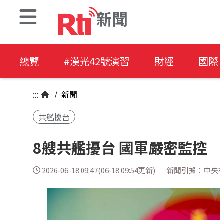
新聞
總覽
#漢光42號演習
財經
國際
:::
/
新聞
共艦擾台
8艘共艦擾台 國軍嚴密監控
2026-06-18 09:47(06-18 09:54更新)
新聞引據：中央