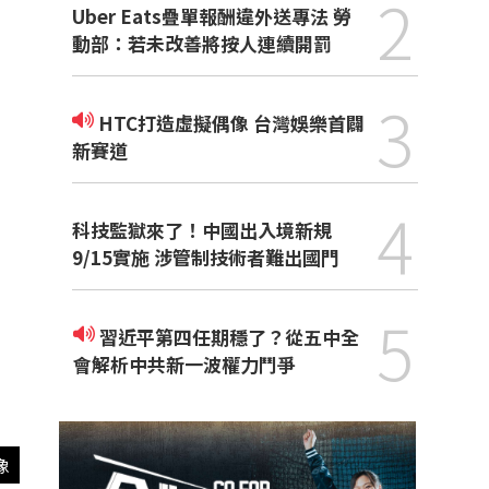
2
Uber Eats疊單報酬違外送專法 勞
動部：若未改善將按人連續開罰
3
HTC打造虛擬偶像 台灣娛樂首闢
新賽道
4
科技監獄來了！中國出入境新規
9/15實施 涉管制技術者難出國門
5
習近平第四任期穩了？從五中全
會解析中共新一波權力鬥爭
像