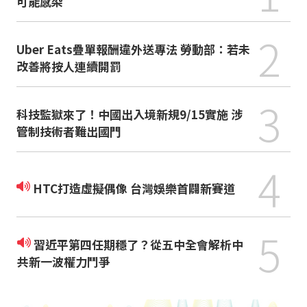
可能感染
2
Uber Eats疊單報酬違外送專法 勞動部：若未
改善將按人連續開罰
3
科技監獄來了！中國出入境新規9/15實施 涉
管制技術者難出國門
4
HTC打造虛擬偶像 台灣娛樂首闢新賽道
5
習近平第四任期穩了？從五中全會解析中
共新一波權力鬥爭