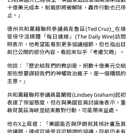
十億美元成本，制裁即將被解除，轟炸行動也已停
止。」
德州共和黨籍聯邦參議員克魯茲(Ted Cruz)_在接
受保守派媒體「每日連線」(The Daily Wire)訪問
時表示，他希望能看到更多協議細節，但也指出目
前已公開的部分內容，看起來似乎「考慮欠周」。
他說：「歷史給我們的教訓是，把數十億美元交給
那些想要謀殺我們的神權政治瘋子，是一個糟糕的
主意。」
共和黨籍聯邦參議員葛蘭姆(Lindsey Graham)起初
表達了保留態度，但在與美國官員討論後表示，重
啟荷莫茲海峽並結束敵對行動，可能帶來益處。
他在X上寫道：「美國能否與伊朗就其核計畫及其
他議題，達成可接受且可驗證的協議，目前仍未有