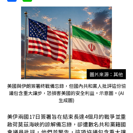
圖片來源：其他
美國與伊朗簽署終戰備忘錄，但國內共和黨人批評這份協
議包含重大讓步，恐損害美國的安全利益。示意圖。(AI
生成圖)
美伊兩國17日簽署旨在結束長達4個月的戰爭並重
啟荷莫茲海峽的諒解備忘錄，卻遭數名共和黨籍國
會議員批評，他們並警告，這項協議包含重大讓