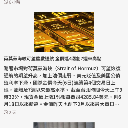
徑」。...
6 小時
荷莫茲海峽可望重啟通航 金價連4漲創7週來高點
隨著市場對荷莫茲海峽（Strait of Hormuz）可望恢復
通航的期望升高，加上油價走弱、美元貶值及美國公債
殖利率下滑，國際金價今天(6日)連續第4個交易日上
漲，並觸及7週以來最高水準。 截至台北時間今天上午9
時32分，現貨金價上漲1%報每盎司4285.84美元，創6
月18日以來新高。金價昨天也創下2月以來最大單日漲
幅。 ...
2 天