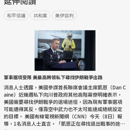
延伸閱讀
和平協議
共和黨
美伊談判
軍事選項受限 美最高將領私下尋找伊朗戰爭出路
消息人士透露，美國參謀首長聯席會議主席凱恩（Dan C
aine）近幾週私下向川普政府其他高階幕僚明確表示，
美國需要尋找伊朗戰爭的退場途徑，因為現有軍事選項
可能適得其反，僅靠空中武力也不太可能達成總統設定
的目標。 美國有線電視新聞網（CNN）今天（8日）報
導，1名消息人士直言，「凱恩正在尋找退出戰事的途