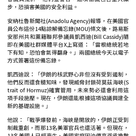
步，恐損害美國的安全利益。
安納杜魯新聞社(Anadolu Agency)報導，在美國官
員公布這份14點諒解備忘錄(MOU)條文後，路易斯
安那州共和黨籍聯邦參議員凱西迪(Bill Cassidy)隨
即在美國社群媒體平台X上寫道：「雷根總統若地
下有知，恐怕會氣得翻身。」兩國總統今天以電子
方式簽署這份備忘錄。
凱西迪說：「伊朗的核武野心非但沒有受到遏制，
他們反而還食髓知味，發現威脅封鎖荷莫茲海峽(S
trait of Hormuz)確實管用，未來勢必還會利用這
項手段施壓。現在，伊朗還能根據這項協議興建全
新的基礎設施。」
他說：「戰爭爆發前，海峽是開放的，伊朗正受到
制裁重創，而那13名美軍官兵也還活著。但現在，
13名美國人已經喪生、美國家庭因油價高漲承擔數