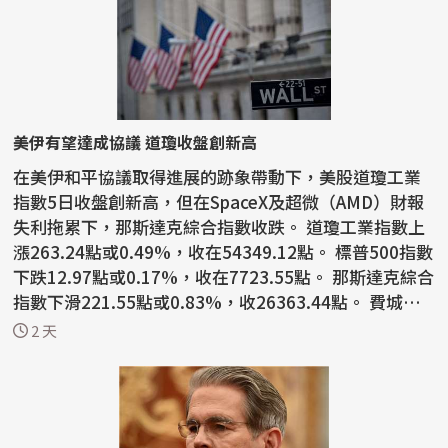
美伊有望達成協議 道瓊收盤創新高
在美伊和平協議取得進展的跡象帶動下，美股道瓊工業
指數5日收盤創新高，但在SpaceX及超微（AMD）財報
失利拖累下，那斯達克綜合指數收跌。 道瓊工業指數上
漲263.24點或0.49%，收在54349.12點。 標普500指數
下跌12.97點或0.17%，收在7723.55點。 那斯達克綜合
指數下滑221.55點或0.83%，收26363.44點。 費城半
導體...
2 天