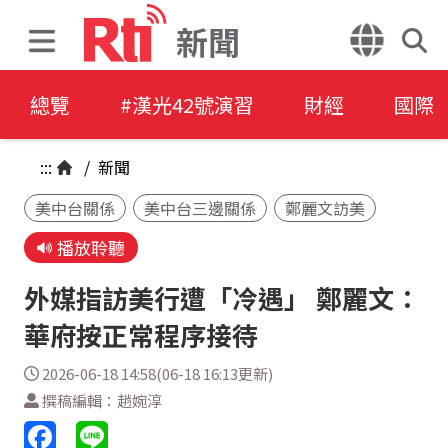
新聞
總覽
#漢光42號演習
財經
國際
:::
/
新聞
美中台關係
美中台三邊關係
鄭麗文訪美
播放聆聽
外媒指訪美行遭「冷遇」 鄭麗文：
華府按正常程序接待
2026-06-18 14:58(06-18 16:13更新)
撰稿編輯：趙婉淳