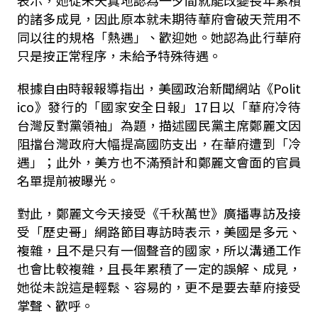
表示，她從未天真地認為一夕間就能改變長年累積
的諸多成見，因此原本就未期待華府會破天荒用不
同以往的規格「熱遇」、歡迎她。她認為此行華府
只是按正常程序，未給予特殊待遇。
根據自由時報報導指出，美國政治新聞網站《Polit
ico》發行的「國家安全日報」17日以「華府冷待
台灣反對黨領袖」為題，描述國民黨主席鄭麗文因
阻擋台灣政府大幅提高國防支出，在華府遭到「冷
遇」；此外，美方也不滿預計和鄭麗文會面的官員
名單提前被曝光。
對此，鄭麗文今天接受《千秋萬世》廣播專訪及接
受「歷史哥」網路節目專訪時表示，美國是多元、
複雜，且不是只有一個聲音的國家，所以溝通工作
也會比較複雜，且長年累積了一定的誤解、成見，
她從未說這是輕鬆、容易的，更不是要去華府接受
掌聲、歡呼。