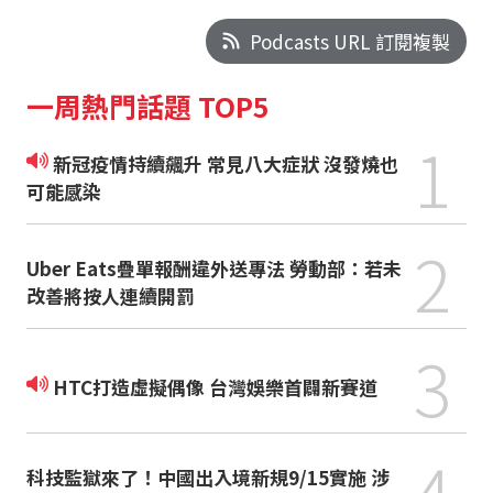
Podcasts URL 訂閱複製
一周熱門話題 TOP5
1
新冠疫情持續飆升 常見八大症狀 沒發燒也
可能感染
2
Uber Eats疊單報酬違外送專法 勞動部：若未
改善將按人連續開罰
3
HTC打造虛擬偶像 台灣娛樂首闢新賽道
4
科技監獄來了！中國出入境新規9/15實施 涉