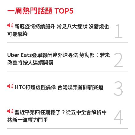
一周熱門話題 TOP5
1
新冠疫情持續飆升 常見八大症狀 沒發燒也
可能感染
2
Uber Eats疊單報酬違外送專法 勞動部：若未
改善將按人連續開罰
3
HTC打造虛擬偶像 台灣娛樂首闢新賽道
4
習近平第四任期穩了？從五中全會解析中
共新一波權力鬥爭