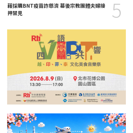
5
藉採購BNT疫苗詐慈濟 幕後宗教團體夫婦接
押禁見