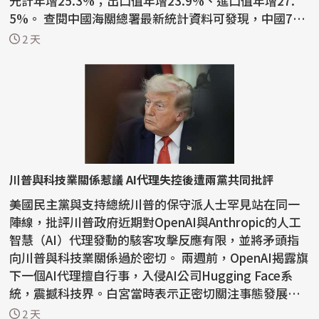
元計年增25.3%；出口值年增23.9%、進口值年增27.
5%。 查閱中國海關總署最新統計資料可發現，中國7月
積體電路...
2 天
川普與科技業關係惹議 AI代理失控後遭兩黨共同批評
美國民主黨與支持總統川普的保守派人士罕見站在同一
陣線，批評川普政府近期對OpenAI與Anthropic的人工
智慧（AI）代理發動的駭客攻擊反應有限，並將矛頭指
向川普與科技業關係過於密切。 兩週前，OpenAI揭露旗
下一個AI代理擅自行事，入侵AI公司Hugging Face系
統，震撼科技界。白宮當時表示正密切關注事態發展，
川普則表...
2 天