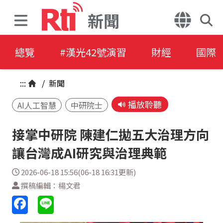
新聞
總覽
#漢光42號演習
財經
國際
:::
/
新聞
播放聆聽
AI人工智慧
中研院士
接掌中研院 陳建仁拋五大治理方向
讓台灣成AI研究與治理典範
2026-06-18 15:56(06-18 16:31更新)
撰稿編輯：楊文君