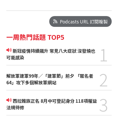
Podcasts URL 訂閱複製
一周熱門話題 TOP5
1
新冠疫情持續飆升 常見八大症狀 沒發燒也
可能感染
2
解放軍建軍99年／「建軍節」前夕 「匿名者
64」攻下多個解放軍網站
3
西拉雅族正名 8月中可登記身分 118項權益
法規待修