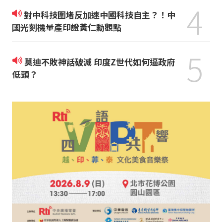
4
對中科技圍堵反加速中國科技自主？！中
國光刻機量產印證黃仁勳觀點
5
莫迪不敗神話破滅 印度Z世代如何逼政府
低頭？