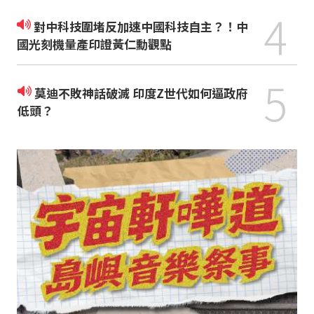
4
對中科技圍堵反加速中國科技自主？！中
國光刻機量產印證黃仁勳觀點
5
莫迪不敗神話破滅 印度Z世代如何逼政府
低頭？