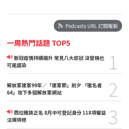
Podcasts URL 訂閱複製
一周熱門話題 TOP5
1
新冠疫情持續飆升 常見八大症狀 沒發燒也
可能感染
2
解放軍建軍99年／「建軍節」前夕 「匿名者
64」攻下多個解放軍網站
3
西拉雅族正名 8月中可登記身分 118項權益
法規待修