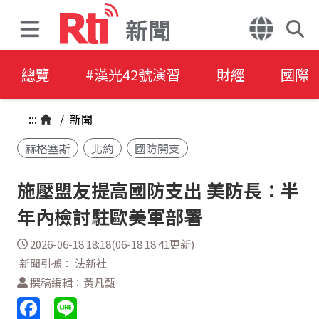
新聞
總覽
#漢光42號演習
財經
國際
:::
/
新聞
赫格塞斯
北約
國防開支
施壓盟友提高國防支出 美防長：半
年內檢討駐歐美軍部署
2026-06-18 18:18(06-18 18:41更新)
新聞引據： 法新社
撰稿編輯：黃凡甄