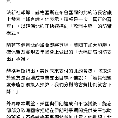
費。
法新社報導，赫格塞斯在布魯塞爾的北約防長會議
上發表上述言論。他表示，這將是一次「真正的審
查」，以確保北約正快速邁向「歐洲主導」的防禦
模式。
隨著下個月北約峰會即將登場，美國正加大施壓，
確保盟友實現去年峰會上做出的「大幅提高國防支
出」承諾。
赫格塞斯指出，美國未來支付的北約會費，將取決
於盟友是否達成軍費支出目標。他說：「若其他盟
友未能加緊投入預算，我們分攤的會費比例就會下
降。」
外界原本期望，美國與伊朗達成和平協議後，能忘
卻部分歐洲國家拒絕在伊朗戰爭期間提供美軍協助
的舊帳，不過赫格塞斯顯然並無此意。他批評，北