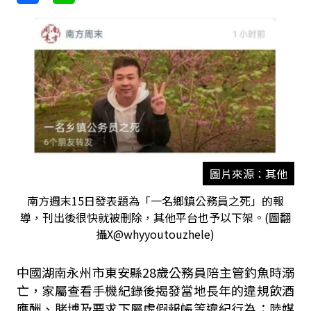
圖片來源：其他
南方週末15日發表題為「一名鄉鎮公務員之死」的報
導，刊出後很快就被刪除，其他平台也予以下架。(圖翻
攝X@whyyoutouzhele)
中國湖南永州市東安縣28歲公務員陪主管釣魚時溺
亡，家屬查看手機紀錄後揭發當地長年的違規飲酒
應酬、賭博及要求下屬虛假報帳等違紀行為；陸媒