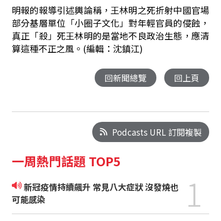
明報的報導引述輿論稱，王林明之死折射中國官場
部分基層單位「小圈子文化」對年輕官員的侵蝕，
真正「殺」死王林明的是當地不良政治生態，應清
算這種不正之風。(編輯：沈鎮江)
回新聞總覽
回上頁
Podcasts URL 訂閱複製
一周熱門話題 TOP5
1
新冠疫情持續飆升 常見八大症狀 沒發燒也
可能感染