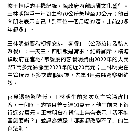
據王林明的手機紀錄，鎮政府內部應酬文化盛行。
王林明體重一年間由約70公斤急增至90公斤；他曾
向朋友表示自己「到單位一個月喝的酒，比前20多
年都多」。
王林明還要為領導安排「客餐」（公務接待及私人
聚餐），一天三、四頓飯是常事。紀錄顯示，橫塘
鎮政府在當地4家餐廳的客餐消費由2022年的人民
幣7萬多元暴漲至2023年的近20萬元；王林明更在
主管授意下多次虛假報帳，去年4月遭縣巡察組約
談。
官員還頻繁賭博，王林明生前多次與主管通宵打
牌，一個晚上的帳目曾高達10萬元，他生前欠下銀
行近37萬元。王林明曾在微信上無奈表示「我不抱
團怎麼辦？」並認為這是「哪裏都改變不了」的生
存法則。