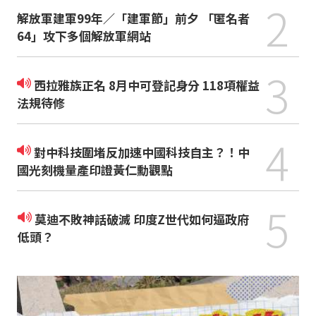
2
解放軍建軍99年／「建軍節」前夕 「匿名者
64」攻下多個解放軍網站
3
西拉雅族正名 8月中可登記身分 118項權益
法規待修
4
對中科技圍堵反加速中國科技自主？！中
國光刻機量產印證黃仁勳觀點
5
莫迪不敗神話破滅 印度Z世代如何逼政府
低頭？