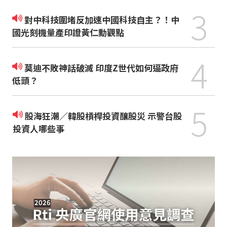
3
對中科技圍堵反加速中國科技自主？！中
國光刻機量產印證黃仁勳觀點
4
莫迪不敗神話破滅 印度Z世代如何逼政府
低頭？
5
股海狂潮／韓股槓桿投資釀股災 示警台股
投資人哪些事