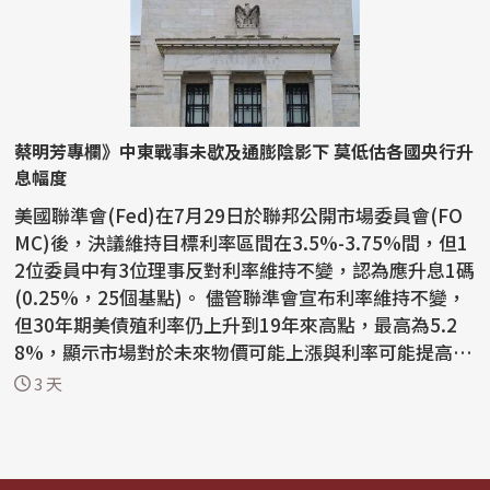
蔡明芳專欄》中東戰事未歇及通膨陰影下 莫低估各國央行升
息幅度
美國聯準會(Fed)在7月29日於聯邦公開市場委員會(FO
MC)後，決議維持目標利率區間在3.5%-3.75%間，但1
2位委員中有3位理事反對利率維持不變，認為應升息1碼
(0.25%，25個基點)。 儘管聯準會宣布利率維持不變，
但30年期美債殖利率仍上升到19年來高點，最高為5.2
8%，顯示市場對於未來物價可能上漲與利率可能提高的
預期。在...
3 天