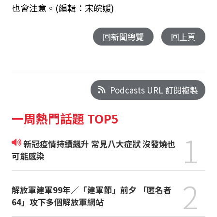
也會注意。(編輯：宋皖媛)
回新聞總覽
回上頁
Podcasts URL 訂閱複製
一周熱門話題 TOP5
1
新冠疫情持續飆升 常見八大症狀 沒發燒也
可能感染
2
解放軍建軍99年／「建軍節」前夕 「匿名者
64」攻下多個解放軍網站