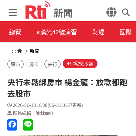
新聞
總覽
#漢光42號演習
財經
國際
:::
/
新聞
播放聆聽
股市
房市
央行
央行未鬆綁房市 楊金龍：放款都跑
去股市
2026-06-18 18:38(06-18 18:57更新)
撰稿編輯：陳林幸虹