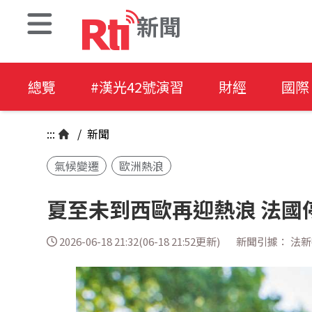
新聞
總覽
#漢光42號演習
財經
國際
:::
/
新聞
氣候變遷
歐洲熱浪
夏至未到西歐再迎熱浪 法國
2026-06-18 21:32(06-18 21:52更新)
新聞引據： 法新