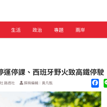
生活
政治
專題
兩岸
停運停課、西班牙野火致高鐵停駛
社 路透社
撰稿編輯：黃凡甄