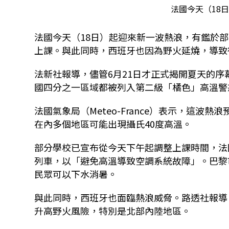
法國今天（18日
法國今天（18日）起迎來新一波熱浪，有鑑於
上課。與此同時，西班牙也因為野火延燒，導致
法新社報導，儘管6月21日才正式揭開夏天的
國四分之一區域都被列入第二級「橘色」高溫警
法國氣象局（Meteo-France）表示，這波
在內多個地區可能出現攝氏40度高溫。
部分學校已宣布從今天下午起調整上課時間，法國
列車，以「避免高溫導致空調系統故障」。巴黎市則從昨
民眾可以下水消暑。
與此同時，西班牙也面臨熱浪威脅。路透社報導
升高野火風險，特別是北部內陸地區。