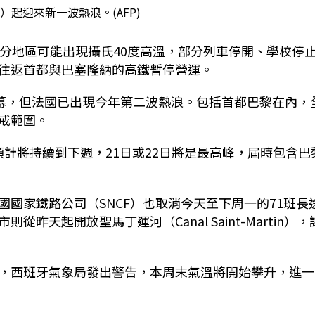
）起迎來新一波熱浪。(AFP)
部分地區可能出現攝氏40度高溫，部分列車停開、學校停
往返首都與巴塞隆納的高鐵暫停營運。
序幕，但法國已出現今年第二波熱浪。包括首都巴黎在內，
戒範圍。
熱浪預計將持續到下週，21日或22日將是最高峰，屆時包含巴
國家鐵路公司（SNCF）也取消今天至下周一的71班長
天起開放聖馬丁運河（Canal Saint-Martin），
，西班牙氣象局發出警告，本周末氣溫將開始攀升，進一