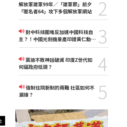
2
解放軍建軍99年／「建軍節」前夕
「匿名者64」攻下多個解放軍網站
3
對中科技圍堵反加速中國科技自
主？！中國光刻機量產印證黃仁勳觀
點
4
莫迪不敗神話破滅 印度Z世代如
何逼政府低頭？
5
強制住院新制的兩難 社區如何不
漏接？
社