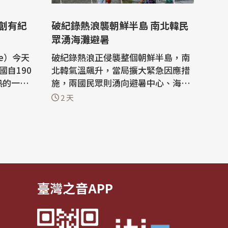
 創有紀
破紀錄熱浪襲朝鮮半島 南北韓民
眾湧海灘避暑
ce）今天
破紀錄熱浪正侵襲整個朝鮮半島，南
國自190
北韓氣溫飆升，當局擴大緊急因應措
熱的一個
施，兩國民眾則湧向避暑中心、海灘
006年熱
與水上樂園希望消暑降溫。 路透社報
2 天
導，氣象預報員今(3)日表示，原本集
下平均攝
中在南韓東南部的極端高溫現正擴散
前法國的最
至首爾都會區及西部其他地區。 北韓
氏24.8
國營媒體也報導，國內部分地區氣溫
 今年
逼近攝氏40度，平壤連續5晚出現
「熱帶...
臺灣之音APP