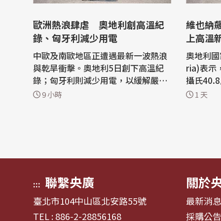
歐洲熱浪肆虐 奧地利創高溫紀
維也納飆
錄、匈牙利減少用電
上高溫
中歐及南歐地區正遭遇最新一波熱浪
奧地利國家
與乾旱衝擊。奧地利5日創下高溫紀
ria)表
錄；匈牙利則減少用電，以緩解嚴重
攝氏40.
乾旱對電網造成的壓力。 路透社報
地利國家
9 小時
1 天
導，歐洲是全球升溫最快的大陸，今
此一數據
年夏季遭逢破紀錄高溫及破壞性野火
ammer
侵襲，近幾週法國與西班牙災情尤為
3年8月
嚴峻。 隨著熱浪影響區域向東移，義
奇—阿爾滕堡
大利部分地區氣溫升至攝氏40度（華
urg)記
氏104度...
地利...
聯繫央廣
關於
:::
臺北市104中山區北安路55號
最新消
TEL : 886-2-28856168
採購公