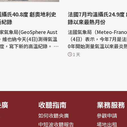
攝氏40.8度 創奧地利史
法國7月均溫攝氏24.9度
新紀錄
錄以來最熱月份
氣象局(GeoSphere Aust
法國氣象局（Meteo-Fran
示，維也納今天(4日)測得氣溫
（4日）表示，今年7月是法
8度，寫下新的高溫紀錄。 奧
0年開始測量氣溫以來最炎
氣象局在一份聲明中表示，
月，打破先前在2003年和2
1 天
是在首都東部的史坦莫村(St
浪期間創下的紀錄。 綜合法新社與路
sdorf)測得，打破了先前201
透社報導，法國今年7月創
8日在奧地利東部的巴特多伊
氏24.9度的高溫紀錄。此
(Bad Deutsch-Altenb
高均溫出現在2003年8月的攝
錄到的攝氏40.5度的紀錄。 奧
度，以及2006年7月的24.4度。
7月也是法國...
央廣
收聽指南
業務服務
息
如何收聽央廣
參觀申請
告
中短波收聽報告
場地出租