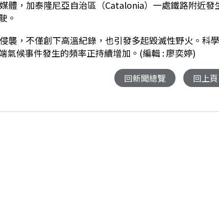
體，加泰隆尼亞自治區（Catalonia）一處鐵路附近發
駛。
浪侵襲，不僅創下高溫紀錄，也引發多起毀滅性野火。科
端氣候事件發生的頻率正持續增加。
(編輯 : 廖奕婷)
回新聞總覽
回上頁