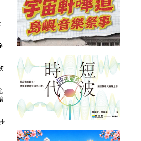
止
全
黎
途
讓
步