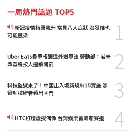
一周熱門話題 TOP5
1
新冠疫情持續飆升 常見八大症狀 沒發燒也
可能感染
2
Uber Eats疊單報酬違外送專法 勞動部：若未
改善將按人連續開罰
3
科技監獄來了！中國出入境新規9/15實施 涉
管制技術者難出國門
4
HTC打造虛擬偶像 台灣娛樂首闢新賽道