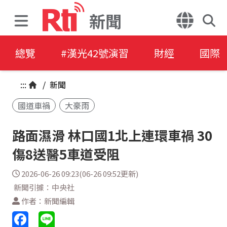
新聞
總覽
#漢光42號演習
財經
國際
:::
/
新聞
國道車禍
大豪雨
路面濕滑 林口國1北上連環車禍 30
傷8送醫5車道受阻
2026-06-26 09:23(06-26 09:52更新)
新聞引據：中央社
作者：新聞編輯