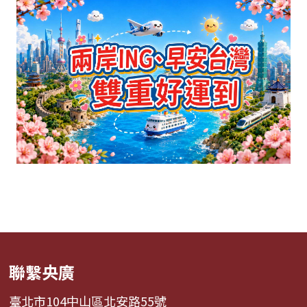
聯繫央廣
臺北市104中山區北安路55號