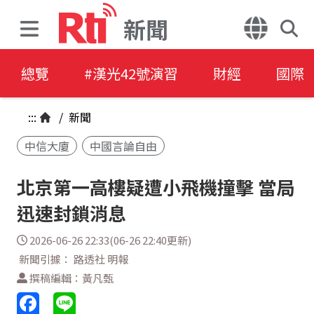
新聞
總覽
#漢光42號演習
財經
國際
:::
/
新聞
中信大廈
中國言論自由
北京第一高樓疑遭小飛機撞擊 當局
迅速封鎖消息
2026-06-26 22:33(06-26 22:40更新)
新聞引據： 路透社 明報
撰稿編輯：黃凡甄