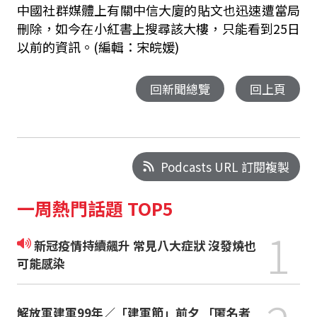
中國社群媒體上有關中信大廈的貼文也迅速遭當局
刪除，如今在小紅書上搜尋該大樓，只能看到25日
以前的資訊。(編輯：宋皖媛)
回新聞總覽
回上頁
Podcasts URL 訂閱複製
一周熱門話題 TOP5
1
新冠疫情持續飆升 常見八大症狀 沒發燒也
可能感染
解放軍建軍99年／「建軍節」前夕 「匿名者