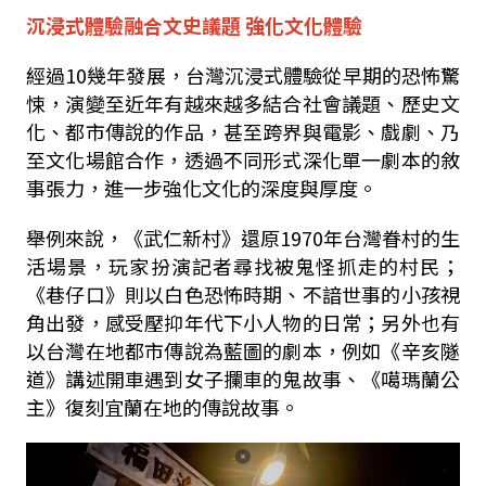
沉浸式體驗融合文史議題 強化文化體驗
經過10幾年發展，台灣沉浸式體驗從早期的恐怖驚
悚，演變至近年有越來越多結合社會議題、歷史文
化、都市傳說的作品，甚至跨界與電影、戲劇、乃
至文化場館合作，透過不同形式深化單一劇本的敘
事張力，進一步強化文化的深度與厚度。
舉例來說，《武仁新村》還原1970年台灣眷村的生
活場景，玩家扮演記者尋找被鬼怪抓走的村民；
《巷仔口》則以白色恐怖時期、不諳世事的小孩視
角出發，感受壓抑年代下小人物的日常；另外也有
以台灣在地都市傳說為藍圖的劇本，例如《辛亥隧
道》講述開車遇到女子攔車的鬼故事、《噶瑪蘭公
主》復刻宜蘭在地的傳說故事。