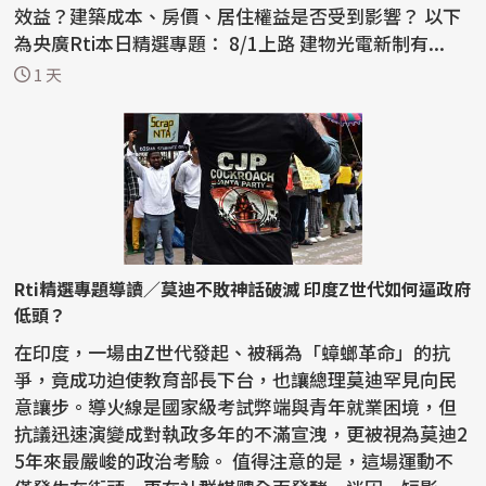
效益？建築成本、房價、居住權益是否受到影響？ 以下
為央廣Rti本日精選專題： 8/1上路 建物光電新制有...
1 天
Rti精選專題導讀／莫迪不敗神話破滅 印度Z世代如何逼政府
低頭？
在印度，一場由Z世代發起、被稱為「蟑螂革命」的抗
爭，竟成功迫使教育部長下台，也讓總理莫迪罕見向民
意讓步。導火線是國家級考試弊端與青年就業困境，但
抗議迅速演變成對執政多年的不滿宣洩，更被視為莫迪2
5年來最嚴峻的政治考驗。 值得注意的是，這場運動不