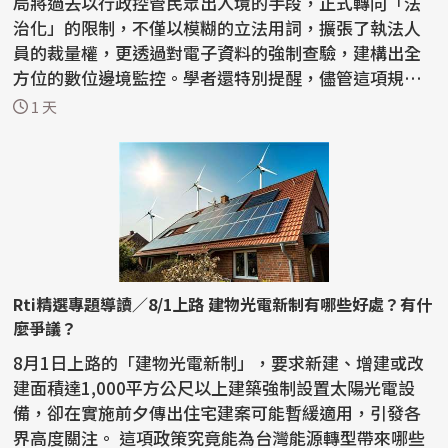
局將過去以行政控管民眾出入境的手段，正式轉向「法
治化」的限制，不僅以模糊的立法用詞，擴張了執法人
員的裁量權，更透過對電子資料的強制查驗，建構出全
方位的數位邊境監控。學者還特別提醒，儘管這項規定
的對象...
1 天
Rti精選專題導讀／8/1上路 建物光電新制有哪些好處？有什
麼爭議？
8月1日上路的「建物光電新制」，要求新建、增建或改
建面積達1,000平方公尺以上建築強制設置太陽光電設
備，卻在實施前夕傳出住宅建案可能暫緩適用，引發各
界高度關注。 這項政策究竟能為台灣能源轉型帶來哪些