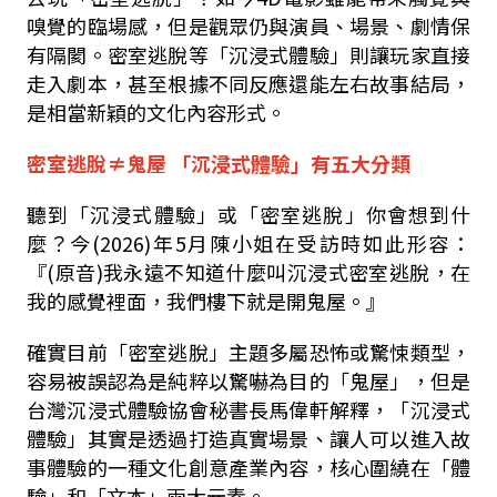
嗅覺的臨場感，但是觀眾仍與演員、場景、劇情保
有隔閡。密室逃脫等「沉浸式體驗」則讓玩家直接
走入劇本，甚至根據不同反應還能左右故事結局，
是相當新穎的文化內容形式。
密室逃脫≠鬼屋 「沉浸式體驗」有五大分類
聽到「沉浸式體驗」或「密室逃脫」你會想到什
麼？今(2026)年5月陳小姐在受訪時如此形容：
『(原音)我永遠不知道什麼叫沉浸式密室逃脫，在
我的感覺裡面，我們樓下就是開鬼屋。』
確實目前「密室逃脫」主題多屬恐怖或驚悚類型，
容易被誤認為是純粹以驚嚇為目的「鬼屋」，但是
台灣沉浸式體驗協會秘書長馬偉軒解釋，「沉浸式
體驗」其實是透過打造真實場景、讓人可以進入故
事體驗的一種文化創意產業內容，核心圍繞在「體
驗」和「文本」兩大元素。