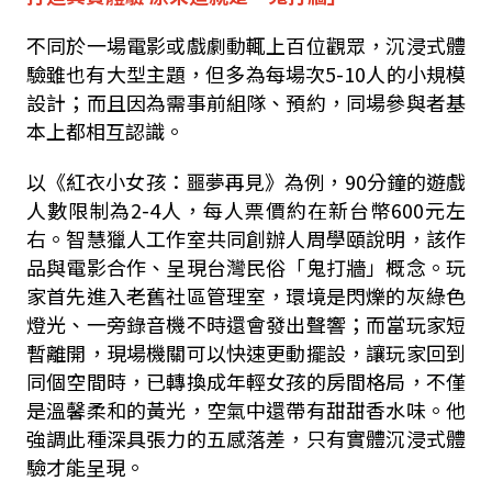
不同於一場電影或戲劇動輒上百位觀眾，沉浸式體
驗雖也有大型主題，但多為每場次5-10人的小規模
設計；而且因為需事前組隊、預約，同場參與者基
本上都相互認識。
以《紅衣小女孩：噩夢再見》為例，90分鐘的遊戲
人數限制為2-4人，每人票價約在新台幣600元左
右。智慧獵人工作室共同創辦人周學頤說明，該作
品與電影合作、呈現台灣民俗「鬼打牆」概念。玩
家首先進入老舊社區管理室，環境是閃爍的灰綠色
燈光、一旁錄音機不時還會發出聲響；而當玩家短
暫離開，現場機關可以快速更動擺設，讓玩家回到
同個空間時，已轉換成年輕女孩的房間格局，不僅
是溫馨柔和的黃光，空氣中還帶有甜甜香水味。他
強調此種深具張力的五感落差，只有實體沉浸式體
驗才能呈現。