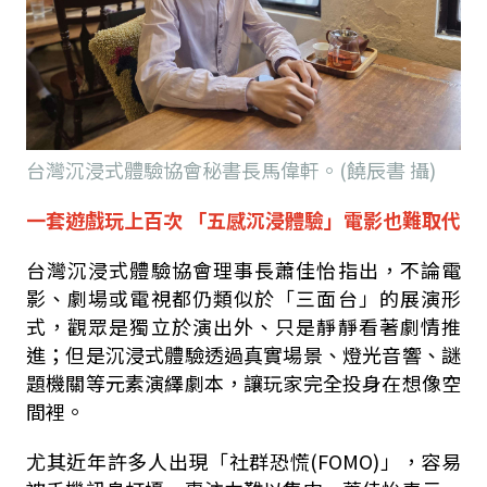
台灣沉浸式體驗協會秘書長馬偉軒。(饒辰書 攝)
一套遊戲玩上百次 「五感沉浸體驗」電影也難取代
台灣沉浸式體驗協會理事長蕭佳怡指出，不論電
影、劇場或電視都仍類似於「三面台」的展演形
式，觀眾是獨立於演出外、只是靜靜看著劇情推
進；但是沉浸式體驗透過真實場景、燈光音響、謎
題機關等元素演繹劇本，讓玩家完全投身在想像空
間裡。
尤其近年許多人出現「社群恐慌(FOMO)」，容易