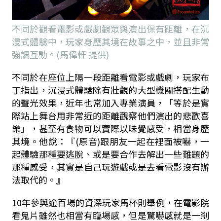
不同於觀看電影或戲劇觀眾與演出保有距離，在沉
浸式體驗中，玩家身歷其境在故事之中，並且非常
強調互動。(馬偉軒 提供)
不同於在座位上隔一段距離看電影或戲劇，玩家布
丁指出，沉浸式體驗除有壯觀的大型機關搭配生動
的聲光效果，近年也常加入專業演員，「等於是實
際站上舞台用非常近的距離觀察他們演出的悲歡喜
樂」，甚至有食物可以實際以味覺感受，相當身歷
其境。他說：『(原音)跟朋友一起在裡面被嚇，一
起體驗那種要逃脫、或是要合作去解出一些難題的
那種感受，其實是自己玩遊戲或是去看電影沒有辦
法取代的。』
10年參與逾百場的資深玩家馬杯則舉例，在電影院
看鬼片雖然也相當有臨場感，但是驚嚇感就是一剎