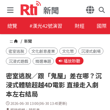
新聞
總覽
#漢光42號演習
財經
國際
:::
/
新聞
密室逃脫
文化創意產業
文化幣
沉浸式劇場
播放聆聽
沉浸式遊戲
精選專題
密室逃脫／跟「鬼屋」差在哪？沉
浸式體驗超越4D電影 直接走入劇
本左右結局
2026-06-30 13:00(06-30 13:45更新)
撰稿編輯：饒辰書