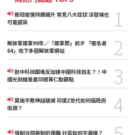
1
新冠疫情持續飆升 常見八大症狀 沒發燒也
可能感染
2
解放軍建軍99年／「建軍節」前夕 「匿名者
64」攻下多個解放軍網站
3
對中科技圍堵反加速中國科技自主？！中
國光刻機量產印證黃仁勳觀點
4
莫迪不敗神話破滅 印度Z世代如何逼政府
低頭？
5
強制住院新制的兩難 社區如何不漏接？