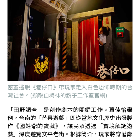
密室逃脫《巷仔口》帶玩家走入白色恐怖時期的台
灣社會。(擷取自梅林的鬍子工作室官網)
「田野調查」是創作劇本的關鍵工作。蕭佳怡舉
例，台南的「芒果遊戲」即從當地文化歷史出發製
作《國姓爺的寶藏》，讓民眾透過「實境解謎遊
戲」深度遊覽安平老街。根據簡介，玩家將穿著鄭