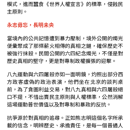
模式，進而蠶食《世界人權宣言》的標準，侵蝕民
主原則。
永志毋忘，長明未央
當境內的公共記憶遭到暴力壓制，境外公開的燭光
便彙聚成了那條薪火相傳的真相之鏈，確保歷史不
被強行抹殺。民間公開的六四紀念燭光，不僅是對
歷史真相的堅守，更是對專制政權擴張的迎擊。
八九運動與六四屠殺亦如一面明鏡，灼照出部分西
方政客虛偽的政治表演，他們坐在北京的談判桌
前，為了貪圖利益交易，對八九真相與六四屠殺絕
口不提，不惜出賣民主原則與人權標準，公然消解
這場運動普世價值以及對專制和暴政的反抗。
抗爭源於對真相的追尋。正如熊志明這個名字所承
載的信念，明辨歷史、承擔責任，是每一個普通人