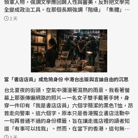
領軍人物，強調文學應回歸人性與審美，反對把文學完
全變成政治工具。在那個長期強調「階級」「集體」
「革命敘...
2 天
當「書店店員」成危險身份 中港台出版與言論自由的沉思
台北夏夜的街頭，空氣中瀰漫著濕熱的雨意。我看著螢
幕上那張傳遍網路的照片—一名女子雙手戴著手銬，身
穿一件印有「我是書店店員」六個字簡潔的黑色T恤，昂
首走向警車。這六個字，原本只是香港獨立書店活動中
一句再普通不過的身份標籤，旨在讓走進店裡的讀者知
道「有事可以找我」。然而，在當下的香港，這句無聲
的宣告...
3 天