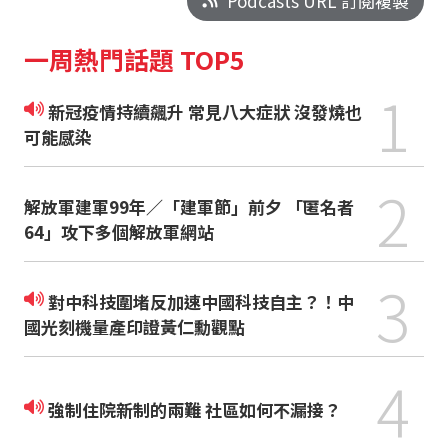
Podcasts URL 訂閱複製
一周熱門話題 TOP5
1
新冠疫情持續飆升 常見八大症狀 沒發燒也
可能感染
2
解放軍建軍99年／「建軍節」前夕 「匿名者
64」攻下多個解放軍網站
3
對中科技圍堵反加速中國科技自主？！中
國光刻機量產印證黃仁勳觀點
4
強制住院新制的兩難 社區如何不漏接？