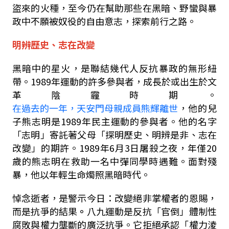
盜來的火種，至今仍在幫助那些在黑暗、野蠻與暴
政中不願被奴役的自由意志，探索前行之路。
明辨歷史、志在改變
黑暗中的星火，是聯結幾代人反抗暴政的無形紐
帶。
1989
年運動的許多參與者，成長於或出生於文
革
陰霾
時期。
在過去的一年，天安門母親成員熊輝離世
，他的兒
子熊志明是
1989
年民主運動的參與者。他的
名字
「
志明
」
寄託著父母
「
探明歷史、明辨是非、志在
改變
」
的期許。
1989
年
6
月
3
日屠殺之夜，年僅
20
歲的熊志明在救助一名中彈同學時遇難。面對殘
暴，他以年輕
生命燭照黑暗時代。
悼念逝者，是警示今日：改變絕非掌權者的恩賜，
而是抗爭的結果
。
八九運動是反抗
「
官倒
」
體制性
腐敗與權力壟斷的廣泛抗爭。它拒絕承認
「
權力淩