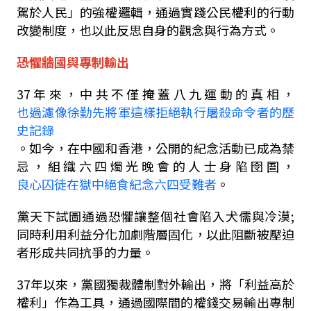
駕於人民
」
的強權邏輯，通過實踐公民權利的行動
改變制度，也以此反思自身的觀念與行為方式。
恐懼牆國與專制輸出
37
年來，中共不僅掩蓋八九運動的真相，
也過濾像徐勤先將軍這樣拒絕執行屠
殺
命令者的歷
史記錄
。如今，在中國和香港，公開的紀念活動已成為禁
忌，組織六四燭光晚會的人士身陷囹圄，
良心囚徒在獄中絕食紀念六四受難者
。
黨天下試圖通過恐懼讓整個社會陷入犬儒與冷漠
;
同時利用利益分化加劇階層固化，以此阻斷被壓迫
者形成共同抗爭的力量。
37
年以來，黨國獨裁體制對外輸出，將
「
利益高於
權利
」
作為工具，
通過國際間的權錢交易輸出專制