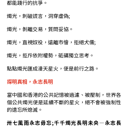
都能踐行的抗爭。
燭光，刺破謊言，洞穿虛偽
;
燭光，剝離交易，質問妥協。
燭光，直視奴役，遠離市儈，拒絕犬儒
;
燭光，拒斥依附權勢，砥礪獨立思考。
點點燭光匯成漫天星火，便是前行之路。
探明真相，
永志長明
當中國和香港的公共記憶被過濾、被壓制，世界各
個公共燭光便是延續不斷的星火，絕不會被強制性
的遺忘所熄滅。
卅七風雨永志毋忘
;
千千燭光長明未央
—
永志長