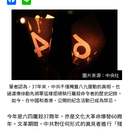
圖片來源：中央社
筆者認為，37年來，中共不僅掩蓋八九運動的真相，也
過濾像徐勤先將軍這樣拒絕執行屠殺命令者的歷史記錄。
如今，在中國和香港，公開的紀念活動已成為禁忌。
今年是六四屠
殺
37
周年，
亦
是文化大革命爆發
60
周
年。文革期間，中共對任何形式的異見者進行「殘