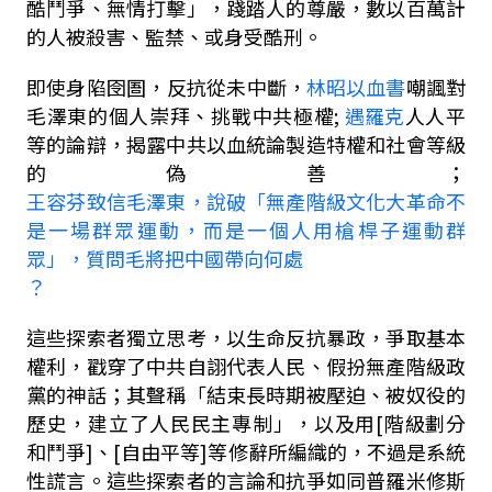
酷鬥爭、無情打擊」，踐踏人的尊嚴，數以百萬計
的人被殺害、監禁、或身受酷刑。
即使身陷囹圄，反抗從未中斷，
林昭以血書
嘲諷對
毛澤東的個人崇拜、挑戰中共極權
;
遇羅克
人人平
等的論辯，揭露中共以血統論製造特權和社會等級
的偽善；
王容芬致信毛澤東
，
說破「無產階級文化大革命不
是一場群眾運動，而是一個人用槍桿子運動群
眾」
，質問毛將把中國帶向何處
？
這些探索者獨立思考，以生命反抗暴政，爭取基本
權利，戳穿了中共自詡代表人民、假扮無產階級政
黨的神話；其聲稱
「
結束長時期被壓迫、被奴役的
歷史，建立了人民民主專制
」
，以及用
[
階級劃分
和鬥爭
]
、
[
自由平等
]
等修辭所編織的，不過是系統
性謊言。這些探索者的言論和抗爭如同普羅米修斯