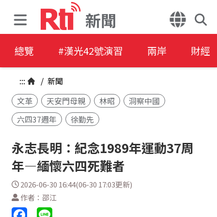
新聞
總覽
#漢光42號演習
兩岸
財經
:::
/
新聞
文革
天安門母親
林昭
洞察中國
六四37週年
徐勤先
永志長明：紀念1989年運動37周
年—緬懷六四死難者
2026-06-30 16:44(06-30 17:03更新)
作者：邵江