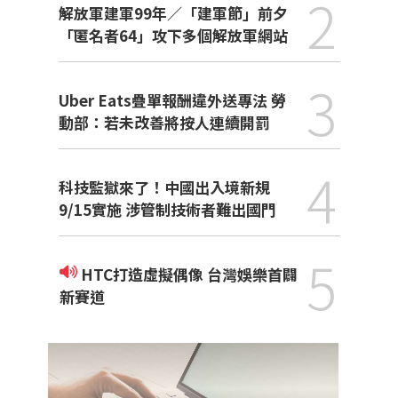
2
解放軍建軍99年／「建軍節」前夕
「匿名者64」攻下多個解放軍網站
3
Uber Eats疊單報酬違外送專法 勞
動部：若未改善將按人連續開罰
4
科技監獄來了！中國出入境新規
9/15實施 涉管制技術者難出國門
5
HTC打造虛擬偶像 台灣娛樂首闢
新賽道