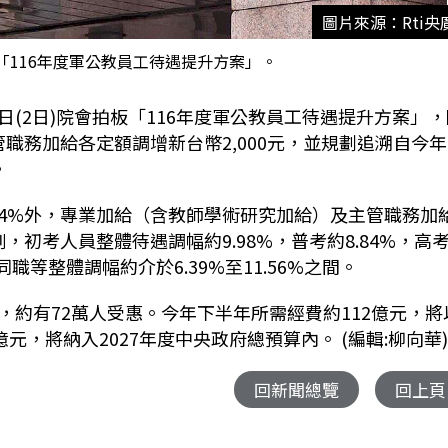
圖片來源：Rti央
「116年度軍公教員工待遇提升方案」。
(2日)院會拍板「116年度軍公教員工待遇提升方案」，
職務加給各定額調增新台幣2,000元，並規劃追溯自今年
。
4%外，專業加給（含教師學術研究加給）及主管職務加
，初考人員整體待遇調幅約9.98%，普考約8.84%，高
職等整體調幅約介於6.39%至11.56%之間。
約有72萬人受惠。今年下半年所需經費約112億元，將
元，將納入2027年度中央政府總預算內。 (編輯:柳向華
回新聞總覽
回上頁