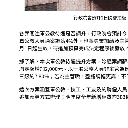
行政院會預計2日院會拍板
各界關注軍公教待遇是否調升，行政院會預計今日
軍公教人員通案調薪4%外，也將專業加給及主管
月1日起生效，待追加預算完成法定程序後發放
據了解，本次軍公教待遇提升方案，除通案調薪
均定額增加2,000元。以一般公務人員非主管為例
三級約7.80%；若為主管職，整體調幅更高，不同
這次方案涵蓋軍公教、技工、工友及約聘僱人員，
追加預算方式辦理；明年度全年新增經費約383億