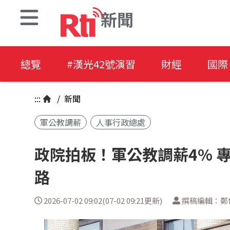
新聞
總覽
#漢光42號演習
財經
國際
:::
/
新聞
軍公教調薪
人事行政總處
政院拍板！軍公教調薪4% 
路
2026-07-02 09:02(07-02 09:21更新)
撰稿編輯：鄭