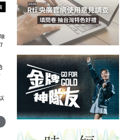
廣
除
7
給
考
以
)