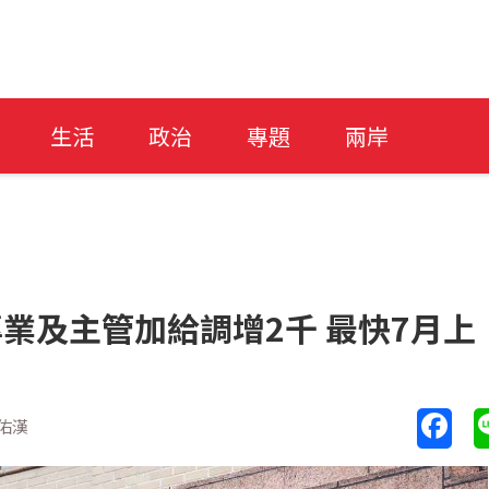
生活
政治
專題
兩岸
專業及主管加給調增2千 最快7月上
佑漢