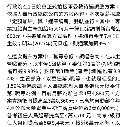
行政院在2日院會正式拍板軍公教待遇調整方案，
依據人事行政總處公布的方案內容，本次調薪採取
「定額加給」與「通案調薪」雙軌並行。其中，專
業加給與主管加給每人每月一律固定調增新台幣2,
000元，採追加預算方式處理，追溯自今年7月1日
生效；明年(2027年)元旦起，則通案加薪4%。
在這次提升方案中，職等愈低，調幅愈高。在非主
管職部分，以本俸1級估算，委任第1職等(初考)調
幅可達9.98%；委任第3職等(普考)調幅也有8.8
4%。主管部分，以委任第5職等、也就是組長的1
1.56%調幅最高。人事總處副人事長張秋元以委任
第1職等為例，目前月薪為新台幣3萬4,880元，方
案實施後將提高至3萬8,360元，已高於勞動部今年
4月公布大學畢業生初任薪資中位數3萬6,000元；
普考初任人員起薪提高至4萬7,700元，高考3級初
任人員則提高至5萬9,446元，接近6萬元水準，以