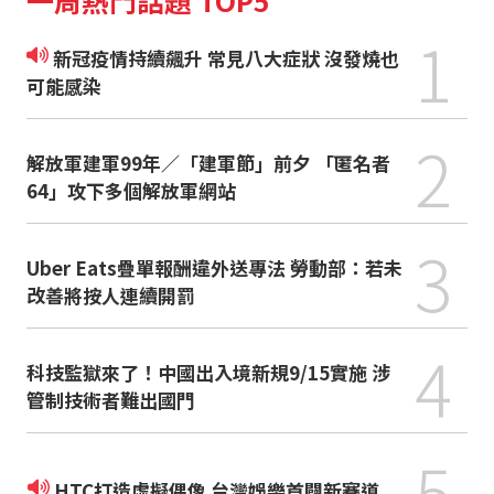
1
新冠疫情持續飆升 常見八大症狀 沒發燒也
可能感染
2
解放軍建軍99年／「建軍節」前夕 「匿名者
64」攻下多個解放軍網站
3
Uber Eats疊單報酬違外送專法 勞動部：若未
改善將按人連續開罰
4
科技監獄來了！中國出入境新規9/15實施 涉
管制技術者難出國門
5
HTC打造虛擬偶像 台灣娛樂首闢新賽道