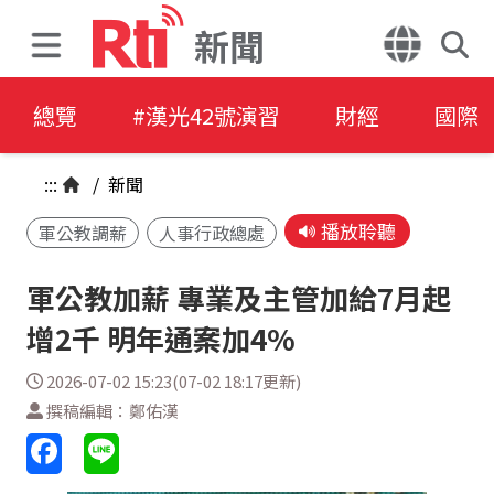
新聞
總覽
#漢光42號演習
財經
國際
:::
/
新聞
播放聆聽
軍公教調薪
人事行政總處
軍公教加薪 專業及主管加給7月起
增2千 明年通案加4%
2026-07-02 15:23(07-02 18:17更新)
撰稿編輯：鄭佑漢