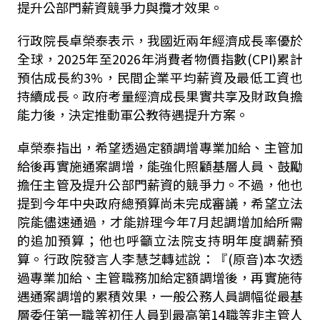
提升公部門薪資競爭力與攬才效果。
行政院長卓榮泰表示，我國近兩年經濟成長率優於
全球，2025年至2026年消費者物價指數(CPI)累計
預估成長約3%，民間企業平均薪資及最低工資也
持續成長。政府考量經濟成長果實共享及財政負擔
能力後，決定推動軍公教待遇提升方案。
卓榮泰指出，希望
透過
定額調增
專業加給、
主管加
給後再
實施通案調增，能
強化照顧基層人員、
鼓勵
擔任主管及提升公部門薪資的競爭力。
不過，他也
提到
今年中央政府總預算尚未完成審議，希望立法
院能儘速通過，才能辦理今年7月起調增加給所需
的追加預算；他也呼籲立法院支持明年度調薪預
算。行政院發言人李慧芝轉述說：『(原音)本次透
過專業加給、主管職務加給定額調增後，再實施待
遇通案調增的累積效果，一般公務人員調幅從最基
層委任第一職等初任人員到最高第14職等非主管人